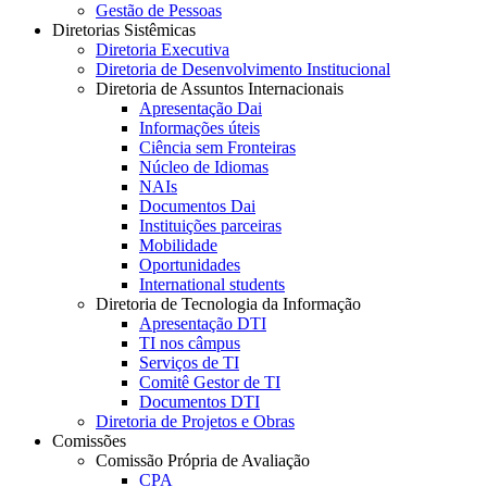
Gestão de Pessoas
Diretorias Sistêmicas
Diretoria Executiva
Diretoria de Desenvolvimento Institucional
Diretoria de Assuntos Internacionais
Apresentação Dai
Informações úteis
Ciência sem Fronteiras
Núcleo de Idiomas
NAIs
Documentos Dai
Instituições parceiras
Mobilidade
Oportunidades
International students
Diretoria de Tecnologia da Informação
Apresentação DTI
TI nos câmpus
Serviços de TI
Comitê Gestor de TI
Documentos DTI
Diretoria de Projetos e Obras
Comissões
Comissão Própria de Avaliação
CPA