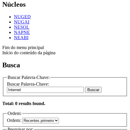
Núcleos
NUGED
NUGAI
NESOL
NAPNE
NEABI
Fim do menu principal
Início do conteúdo da página
Busca
Buscar Palavra-Chave:
Buscar Palavra-Chave:
Buscar
Total: 0 results found.
Ordem:
Ordem:
Pesquisar por: