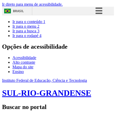
Ir direto para menu de acessibilidade.
BRASIL
Simplifique!
Ir para o conteúdo
1
Ir para o menu
2
Comunica BR
Ir para a busca
3
Ir para o rodapé
4
Participe
Acesso à informação
Opções de acessibilidade
Legislação
Acessibilidade
Canais
Alto contraste
Mapa do site
Ensino
Instituto Federal de Educação, Ciência e Tecnologia
SUL-RIO-GRANDENSE
Buscar no portal