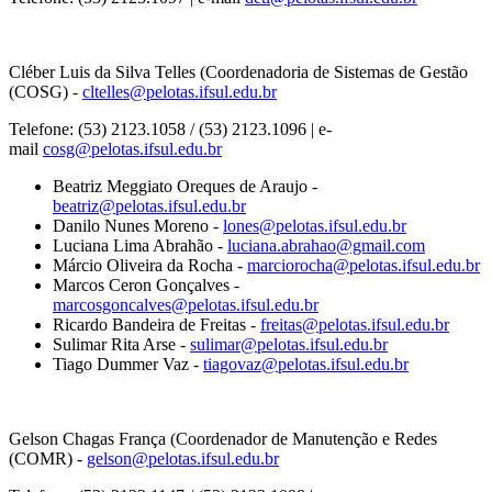
Cléber Luis da Silva Telles (Coordenadoria de Sistemas de Gestão
(COSG) -
cltelles@pelotas.ifsul.edu.br
Telefone: (53) 2123.1058 / (53) 2123.1096 | e-
mail
cosg@pelotas.ifsul.edu.br
Beatriz Meggiato Oreques de Araujo -
beatriz@pelotas.ifsul.edu.br
Danilo Nunes Moreno -
lones@pelotas.ifsul.edu.br
Luciana Lima Abrahão -
luciana.abrahao@gmail.com
Márcio Oliveira da Rocha -
marciorocha@pelotas.ifsul.edu.br
Marcos Ceron Gonçalves -
marcosgoncalves@pelotas.ifsul.edu.br
Ricardo Bandeira de Freitas -
freitas@pelotas.ifsul.edu.br
Sulimar Rita Arse -
sulimar@pelotas.ifsul.edu.br
Tiago Dummer Vaz -
tiagovaz@pelotas.ifsul.edu.br
Gelson Chagas França (Coordenador de Manutenção e Redes
(COMR) -
gelson@pelotas.ifsul.edu.br