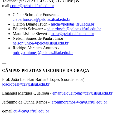
Telefone: (53) 2123.1147 / (53) 2123.1098 | e-
mail
comr@pelotas.ifsul.edu.br
Cléber Schroeder Fonseca -
cleberfonseca@pelotas.ifsul.edu.br
Cleiton Duarte Huch -
huch@pelotas.ifsul.edu.br
Eduardo Schwanz -
eduardosch@pelotas.ifsul.edu.br
Mara Lisiane Sievert -
mara@pelotas.ifsul.edu.br
Nelson Soares de Paula Júnior -
nelsonjunior@pelotas.ifsul.edu.br
Rodrigo Abrantes Antunes -
rodrigoantunes@pelotas.ifsul.edu.br
__
CÂMPUS PELOTAS-VISCONDE DA GRAÇA
Prof. João Ladislau Barbará Lopes (coordenador) -
joaolopes@cavg.ifsul.edu.br
Emanuel Marques Queiroga -
emanuelqueiroga@cavg.ifsul.edu.br
Jerônimo da Cunha Ramos -
jeronimoramos@cavg.ifsul.edu.br
e-mail
cti@cavg.ifsul.edu.br