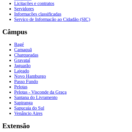
Licitações e contratos
Servidores
Informações classificadas
Serviço de Informação ao Cidadão (SIC)
Câmpus
Bagé
Camaquã
Charqueadas
Gravataí
Jaguarão
Lajeado
Novo Hamburgo
Passo Fundo
Pelotas
Pelotas - Visconde da Graça
Santana do Livramento
Sapiranga
Sapucaia do Sul
Venâncio Aires
Extensão