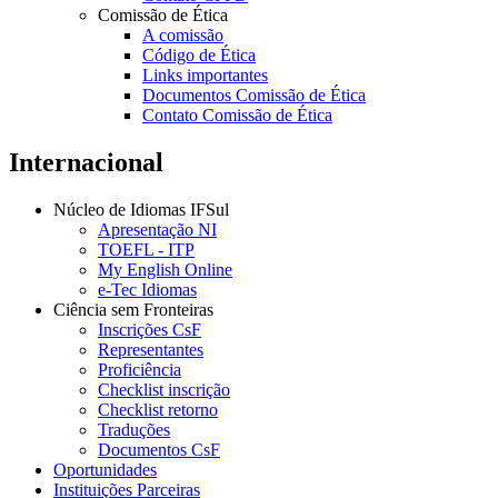
Comissão de Ética
A comissão
Código de Ética
Links importantes
Documentos Comissão de Ética
Contato Comissão de Ética
Internacional
Núcleo de Idiomas IFSul
Apresentação NI
TOEFL - ITP
My English Online
e-Tec Idiomas
Ciência sem Fronteiras
Inscrições CsF
Representantes
Proficiência
Checklist inscrição
Checklist retorno
Traduções
Documentos CsF
Oportunidades
Instituições Parceiras