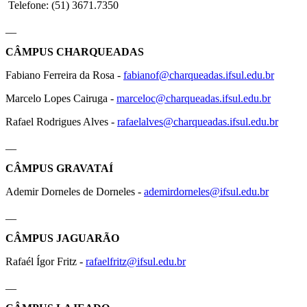
Telefone: (51) 3671.7350
__
CÂMPUS CHARQUEADAS
Fabiano Ferreira da Rosa -
fabianof@charqueadas.ifsul.edu.br
Marcelo Lopes Cairuga -
marceloc@charqueadas.ifsul.edu.br
Rafael Rodrigues Alves -
rafaelalves@charqueadas.ifsul.edu.br
__
CÂMPUS GRAVATAÍ
Ademir Dorneles de Dorneles -
ademirdorneles@ifsul.edu.br
__
CÂMPUS JAGUARÃO
Rafaél Ígor Fritz -
rafaelfritz@ifsul.edu.br
__