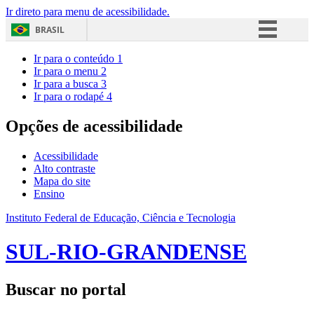
Ir direto para menu de acessibilidade.
BRASIL
Simplifique!
Ir para o conteúdo
1
Ir para o menu
2
Comunica BR
Ir para a busca
3
Ir para o rodapé
4
Participe
Acesso à informação
Opções de acessibilidade
Legislação
Acessibilidade
Canais
Alto contraste
Mapa do site
Ensino
Instituto Federal de Educação, Ciência e Tecnologia
SUL-RIO-GRANDENSE
Buscar no portal