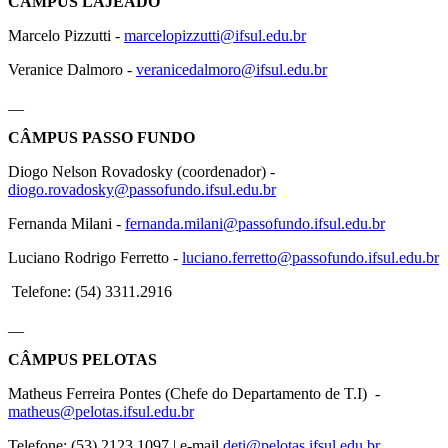
CÂMPUS LAJEADO
Marcelo Pizzutti -
marcelopizzutti@ifsul.edu.br
Veranice Dalmoro -
veranicedalmoro@ifsul.edu.br
__
CÂMPUS PASSO FUNDO
Diogo Nelson Rovadosky (coordenador) -
diogo.rovadosky@passofundo.ifsul.edu.br
Fernanda Milani -
fernanda.milani@passofundo.ifsul.edu.br
Luciano Rodrigo Ferretto -
luciano.ferretto@passofundo.ifsul.edu.br
Telefone: (54) 3311.2916
__
CÂMPUS PELOTAS
Matheus Ferreira Pontes (Chefe do Departamento de T.I) -
matheus@pelotas.ifsul.edu.br
Telefone: (53) 2123.1097 | e-mail
deti@pelotas.ifsul.edu.br