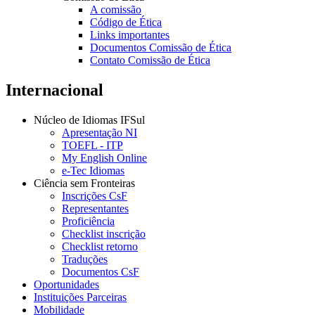
A comissão
Código de Ética
Links importantes
Documentos Comissão de Ética
Contato Comissão de Ética
Internacional
Núcleo de Idiomas IFSul
Apresentação NI
TOEFL - ITP
My English Online
e-Tec Idiomas
Ciência sem Fronteiras
Inscrições CsF
Representantes
Proficiência
Checklist inscrição
Checklist retorno
Traduções
Documentos CsF
Oportunidades
Instituições Parceiras
Mobilidade