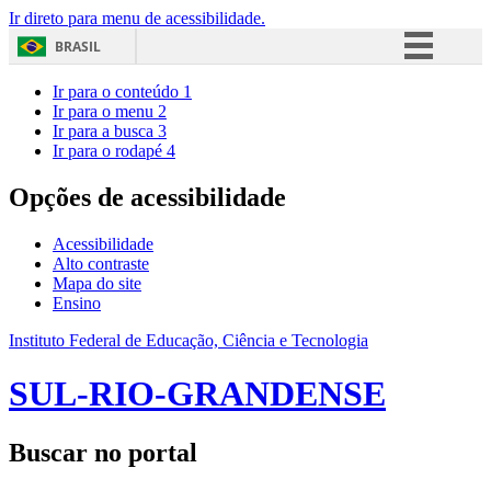
Ir direto para menu de acessibilidade.
BRASIL
Simplifique!
Ir para o conteúdo
1
Ir para o menu
2
Comunica BR
Ir para a busca
3
Ir para o rodapé
4
Participe
Acesso à informação
Opções de acessibilidade
Legislação
Acessibilidade
Canais
Alto contraste
Mapa do site
Ensino
Instituto Federal de Educação, Ciência e Tecnologia
SUL-RIO-GRANDENSE
Buscar no portal