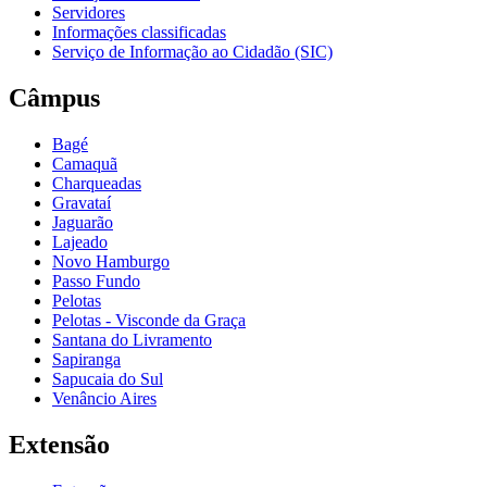
Servidores
Informações classificadas
Serviço de Informação ao Cidadão (SIC)
Câmpus
Bagé
Camaquã
Charqueadas
Gravataí
Jaguarão
Lajeado
Novo Hamburgo
Passo Fundo
Pelotas
Pelotas - Visconde da Graça
Santana do Livramento
Sapiranga
Sapucaia do Sul
Venâncio Aires
Extensão