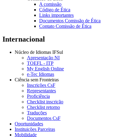
A comissão
Código de Ética
Links importantes
Documentos Comissão de Ética
Contato Comissão de Ética
Internacional
Núcleo de Idiomas IFSul
Apresentação NI
TOEFL - ITP
My English Online
e-Tec Idiomas
Ciência sem Fronteiras
Inscrições CsF
Representantes
Proficiência
Checklist inscrição
Checklist retorno
Traduções
Documentos CsF
Oportunidades
Instituições Parceiras
Mobilidade