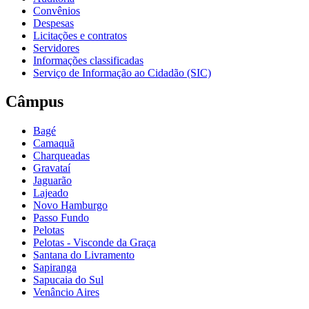
Convênios
Despesas
Licitações e contratos
Servidores
Informações classificadas
Serviço de Informação ao Cidadão (SIC)
Câmpus
Bagé
Camaquã
Charqueadas
Gravataí
Jaguarão
Lajeado
Novo Hamburgo
Passo Fundo
Pelotas
Pelotas - Visconde da Graça
Santana do Livramento
Sapiranga
Sapucaia do Sul
Venâncio Aires