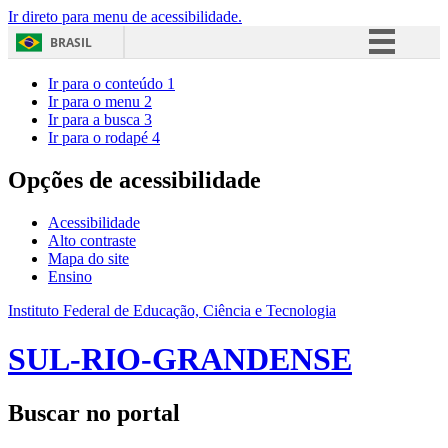
Ir direto para menu de acessibilidade.
BRASIL
Simplifique!
Ir para o conteúdo
1
Ir para o menu
2
Comunica BR
Ir para a busca
3
Ir para o rodapé
4
Participe
Acesso à informação
Opções de acessibilidade
Legislação
Acessibilidade
Canais
Alto contraste
Mapa do site
Ensino
Instituto Federal de Educação, Ciência e Tecnologia
SUL-RIO-GRANDENSE
Buscar no portal