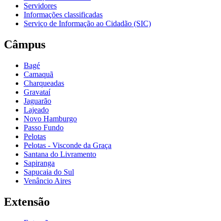
Servidores
Informações classificadas
Serviço de Informação ao Cidadão (SIC)
Câmpus
Bagé
Camaquã
Charqueadas
Gravataí
Jaguarão
Lajeado
Novo Hamburgo
Passo Fundo
Pelotas
Pelotas - Visconde da Graça
Santana do Livramento
Sapiranga
Sapucaia do Sul
Venâncio Aires
Extensão