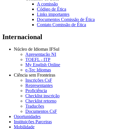
A comissão
Código de Ética
Links importantes
Documentos Comissão de Ética
Contato Comissão de Ética
Internacional
Núcleo de Idiomas IFSul
Apresentação NI
TOEFL - ITP
My English Online
e-Tec Idiomas
Ciência sem Fronteiras
Inscrições CsF
Representantes
Proficiência
Checklist inscrição
Checklist retorno
Traduções
Documentos CsF
Oportunidades
Instituições Parceiras
Mobilidade