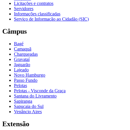
Licitações e contratos
Servidores
Informações classificadas
Serviço de Informação ao Cidadão (SIC)
Câmpus
Bagé
Camaquã
Charqueadas
Gravataí
Jaguarão
Lajeado
Novo Hamburgo
Passo Fundo
Pelotas
Pelotas - Visconde da Graça
Santana do Livramento
Sapiranga
Sapucaia do Sul
Venâncio Aires
Extensão