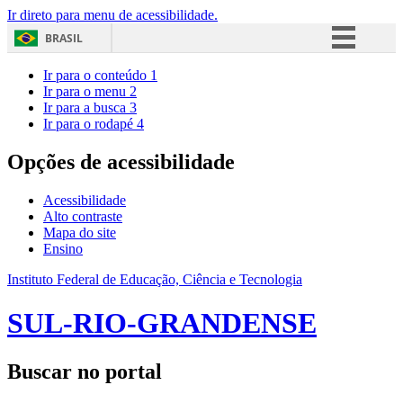
Ir direto para menu de acessibilidade.
BRASIL
Simplifique!
Ir para o conteúdo
1
Ir para o menu
2
Comunica BR
Ir para a busca
3
Ir para o rodapé
4
Participe
Acesso à informação
Opções de acessibilidade
Legislação
Acessibilidade
Canais
Alto contraste
Mapa do site
Ensino
Instituto Federal de Educação, Ciência e Tecnologia
SUL-RIO-GRANDENSE
Buscar no portal