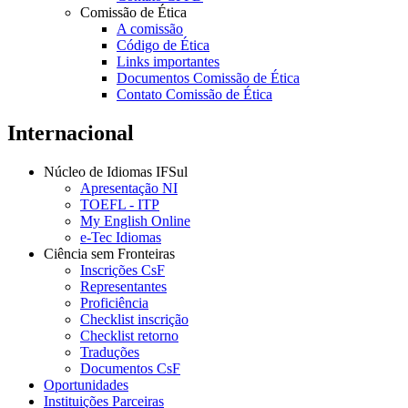
Comissão de Ética
A comissão
Código de Ética
Links importantes
Documentos Comissão de Ética
Contato Comissão de Ética
Internacional
Núcleo de Idiomas IFSul
Apresentação NI
TOEFL - ITP
My English Online
e-Tec Idiomas
Ciência sem Fronteiras
Inscrições CsF
Representantes
Proficiência
Checklist inscrição
Checklist retorno
Traduções
Documentos CsF
Oportunidades
Instituições Parceiras