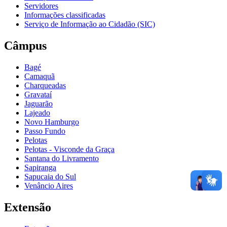
Servidores
Informações classificadas
Serviço de Informação ao Cidadão (SIC)
Câmpus
Bagé
Camaquã
Charqueadas
Gravataí
Jaguarão
Lajeado
Novo Hamburgo
Passo Fundo
Pelotas
Pelotas - Visconde da Graça
Santana do Livramento
Sapiranga
Sapucaia do Sul
Venâncio Aires
Extensão