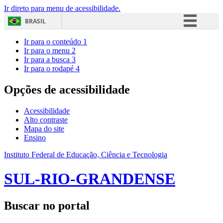
Ir direto para menu de acessibilidade.
BRASIL
Simplifique!
Ir para o conteúdo
1
Ir para o menu
2
Comunica BR
Ir para a busca
3
Ir para o rodapé
4
Participe
Acesso à informação
Opções de acessibilidade
Legislação
Acessibilidade
Canais
Alto contraste
Mapa do site
Ensino
Instituto Federal de Educação, Ciência e Tecnologia
SUL-RIO-GRANDENSE
Buscar no portal