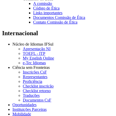
A comissão
Código de Ética
Links importantes
Documentos Comissão de Ética
Contato Comissão de Ética
Internacional
Núcleo de Idiomas IFSul
Apresentação NI
TOEFL - ITP
My English Online
e-Tec Idiomas
Ciência sem Fronteiras
Inscrições CsF
Representantes
Proficiência
Checklist inscrição
Checklist retorno
Traduções
Documentos CsF
Oportunidades
Instituições Parceiras
Mobilidade