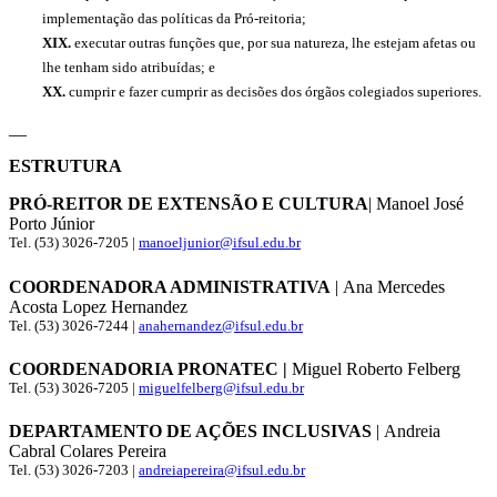
implementação das políticas da Pró-reitoria;
XIX.
executar outras funções que, por sua natureza, lhe estejam afetas ou
lhe tenham sido atribuídas; e
XX.
cumprir e fazer cumprir as decisões dos órgãos colegiados superiores.
__
ESTRUTURA
PRÓ-REITOR DE EXTENSÃO E CULTURA
| Manoel José
Porto Júnior
Tel. (53) 3026-7205 |
manoeljunior@ifsul.edu.br
COORDENADORA ADMINISTRATIVA
| Ana Mercedes
Acosta Lopez Hernandez
Tel. (53) 3026-7244 |
anahernandez@ifsul.edu.br
COORDENADORIA PRONATEC |
Miguel Roberto Felberg
Tel. (53) 3026-7205 |
miguelfelberg@ifsul.edu.br
DEPARTAMENTO DE AÇÕES INCLUSIVAS
| Andreia
Cabral Colares Pereira
Tel. (53) 3026-7203 |
andreiapereira@ifsul.edu.br