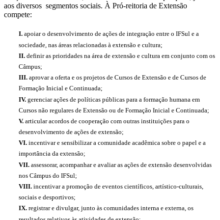
aos diversos segmentos sociais. À Pró-reitoria de Extensão
compete:
I.
apoiar o desenvolvimento de ações de integração entre o IFSul e a
sociedade, nas áreas relacionadas à extensão e cultura;
II.
definir as prioridades na área de extensão e cultura em conjunto com os
Câmpus;
III.
aprovar a oferta e os projetos de Cursos de Extensão e de Cursos de
Formação Inicial e Continuada;
IV.
gerenciar ações de políticas públicas para a formação humana em
Cursos não regulares de Extensão ou de Formação Inicial e Continuada;
V.
articular acordos de cooperação com outras instituições para o
desenvolvimento de ações de extensão;
VI.
incentivar e sensibilizar a comunidade acadêmica sobre o papel e a
importância da extensão;
VII.
assessorar, acompanhar e avaliar as ações de extensão desenvolvidas
nos Câmpus do IFSul;
VIII.
incentivar a promoção de eventos científicos, artístico-culturais,
sociais e desportivos;
IX.
registrar e divulgar, junto às comunidades interna e externa, os
resultados relativos às atividades de extensão;