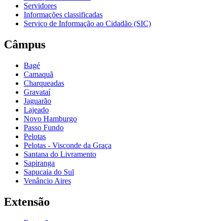
Servidores
Informações classificadas
Serviço de Informação ao Cidadão (SIC)
Câmpus
Bagé
Camaquã
Charqueadas
Gravataí
Jaguarão
Lajeado
Novo Hamburgo
Passo Fundo
Pelotas
Pelotas - Visconde da Graça
Santana do Livramento
Sapiranga
Sapucaia do Sul
Venâncio Aires
Extensão