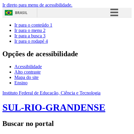
Ir direto para menu de acessibilidade.
BRASIL
Simplifique!
Ir para o conteúdo
1
Ir para o menu
2
Comunica BR
Ir para a busca
3
Ir para o rodapé
4
Participe
Acesso à informação
Opções de acessibilidade
Legislação
Acessibilidade
Canais
Alto contraste
Mapa do site
Ensino
Instituto Federal de Educação, Ciência e Tecnologia
SUL-RIO-GRANDENSE
Buscar no portal