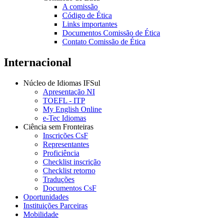
A comissão
Código de Ética
Links importantes
Documentos Comissão de Ética
Contato Comissão de Ética
Internacional
Núcleo de Idiomas IFSul
Apresentação NI
TOEFL - ITP
My English Online
e-Tec Idiomas
Ciência sem Fronteiras
Inscrições CsF
Representantes
Proficiência
Checklist inscrição
Checklist retorno
Traduções
Documentos CsF
Oportunidades
Instituições Parceiras
Mobilidade