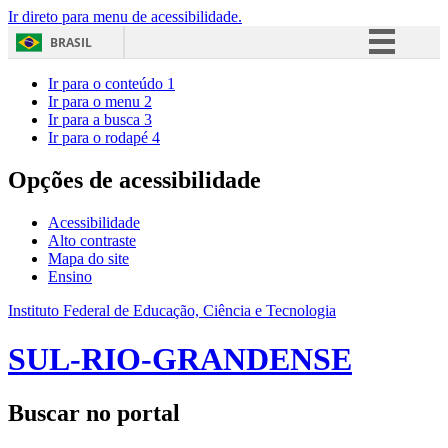
Ir direto para menu de acessibilidade.
BRASIL
Simplifique!
Ir para o conteúdo
1
Ir para o menu
2
Comunica BR
Ir para a busca
3
Ir para o rodapé
4
Participe
Acesso à informação
Opções de acessibilidade
Legislação
Acessibilidade
Canais
Alto contraste
Mapa do site
Ensino
Instituto Federal de Educação, Ciência e Tecnologia
SUL-RIO-GRANDENSE
Buscar no portal