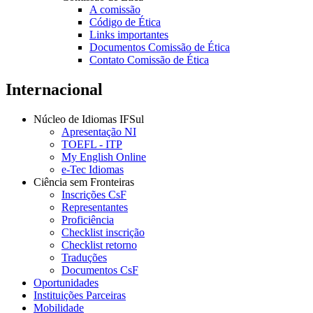
A comissão
Código de Ética
Links importantes
Documentos Comissão de Ética
Contato Comissão de Ética
Internacional
Núcleo de Idiomas IFSul
Apresentação NI
TOEFL - ITP
My English Online
e-Tec Idiomas
Ciência sem Fronteiras
Inscrições CsF
Representantes
Proficiência
Checklist inscrição
Checklist retorno
Traduções
Documentos CsF
Oportunidades
Instituições Parceiras
Mobilidade