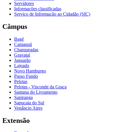
Servidores
Informações classificadas
Serviço de Informação ao Cidadão (SIC)
Câmpus
Bagé
Camaquã
Charqueadas
Gravataí
Jaguarão
Lajeado
Novo Hamburgo
Passo Fundo
Pelotas
Pelotas - Visconde da Graça
Santana do Livramento
Sapiranga
Sapucaia do Sul
Venâncio Aires
Extensão