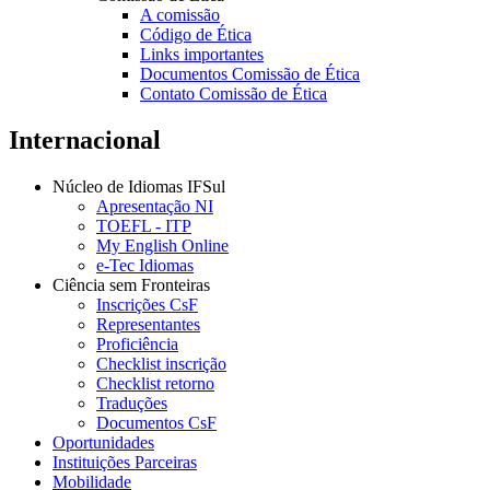
A comissão
Código de Ética
Links importantes
Documentos Comissão de Ética
Contato Comissão de Ética
Internacional
Núcleo de Idiomas IFSul
Apresentação NI
TOEFL - ITP
My English Online
e-Tec Idiomas
Ciência sem Fronteiras
Inscrições CsF
Representantes
Proficiência
Checklist inscrição
Checklist retorno
Traduções
Documentos CsF
Oportunidades
Instituições Parceiras
Mobilidade