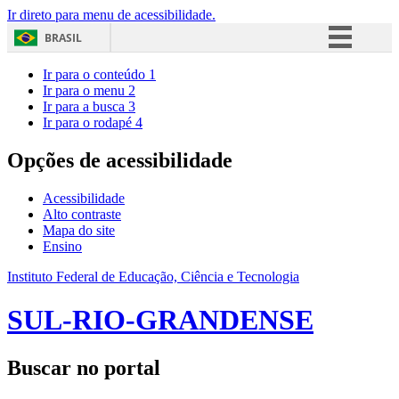
Ir direto para menu de acessibilidade.
BRASIL
Simplifique!
Ir para o conteúdo
1
Ir para o menu
2
Comunica BR
Ir para a busca
3
Ir para o rodapé
4
Participe
Acesso à informação
Opções de acessibilidade
Legislação
Acessibilidade
Canais
Alto contraste
Mapa do site
Ensino
Instituto Federal de Educação, Ciência e Tecnologia
SUL-RIO-GRANDENSE
Buscar no portal