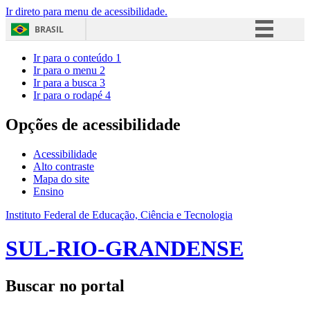
Ir direto para menu de acessibilidade.
BRASIL
Simplifique!
Ir para o conteúdo
1
Ir para o menu
2
Comunica BR
Ir para a busca
3
Ir para o rodapé
4
Participe
Acesso à informação
Opções de acessibilidade
Legislação
Acessibilidade
Canais
Alto contraste
Mapa do site
Ensino
Instituto Federal de Educação, Ciência e Tecnologia
SUL-RIO-GRANDENSE
Buscar no portal