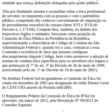
entidade que exerça atribuições delegadas pelo poder público.
Têm por finalidade orientar e aconselhar sobre a ética profissional
do servidor, no tratamento com as pessoas e com o patrimônio
público, competindo-lhe conhecer concretamente de imputação ou
de procedimento suscetível de censura (Itens XVI e XVII do
Decreto n. 1.171/94). Compete-lhes, também, no âmbito dos
respectivos órgãos e entidades, funcionar como projeção da
Comissão de Ética Pública da Presidência da República,
supervisionando a observância do Código de Conduta da Alta
Administração Federal e, quando for o caso, comunicar a essa
Comissão a ocorrência de fatos que possam configurar
descumprimento daquele Código, bem como promover a adoção de
normas de conduta ética específicas para os servidores dos órgãos a
que pertençam (§ 7º do art. 3º do Decreto de 26 de maio de 1999,
acrescentado pelo art. 1º do Decreto de 18 de maio de 2001).
No Instituto Federal Sul-rio-grandense a Comissão de Ética foi
criada em dezembro de 2005 por designação do então Diretor Geral
do CEFET-RS através da Portaria 646/2005.
O Regulamento Próprio da Comissão de Ética do IFSul foi
aprovado, em março de 2012, pela Resolução Nº 09/2012 do
Conselho Superior.