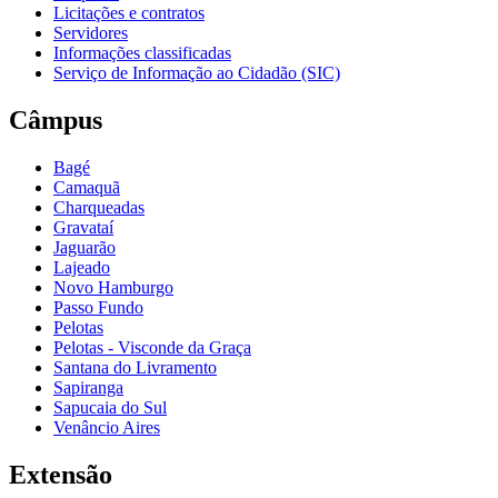
Licitações e contratos
Servidores
Informações classificadas
Serviço de Informação ao Cidadão (SIC)
Câmpus
Bagé
Camaquã
Charqueadas
Gravataí
Jaguarão
Lajeado
Novo Hamburgo
Passo Fundo
Pelotas
Pelotas - Visconde da Graça
Santana do Livramento
Sapiranga
Sapucaia do Sul
Venâncio Aires
Extensão