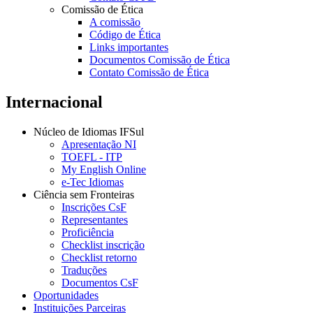
Comissão de Ética
A comissão
Código de Ética
Links importantes
Documentos Comissão de Ética
Contato Comissão de Ética
Internacional
Núcleo de Idiomas IFSul
Apresentação NI
TOEFL - ITP
My English Online
e-Tec Idiomas
Ciência sem Fronteiras
Inscrições CsF
Representantes
Proficiência
Checklist inscrição
Checklist retorno
Traduções
Documentos CsF
Oportunidades
Instituições Parceiras