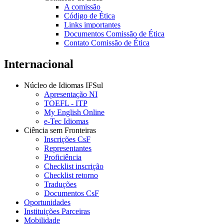
A comissão
Código de Ética
Links importantes
Documentos Comissão de Ética
Contato Comissão de Ética
Internacional
Núcleo de Idiomas IFSul
Apresentação NI
TOEFL - ITP
My English Online
e-Tec Idiomas
Ciência sem Fronteiras
Inscrições CsF
Representantes
Proficiência
Checklist inscrição
Checklist retorno
Traduções
Documentos CsF
Oportunidades
Instituições Parceiras
Mobilidade