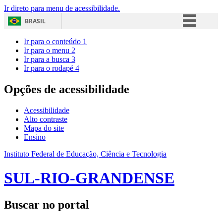
Ir direto para menu de acessibilidade.
BRASIL
Simplifique!
Ir para o conteúdo
1
Ir para o menu
2
Comunica BR
Ir para a busca
3
Ir para o rodapé
4
Participe
Acesso à informação
Opções de acessibilidade
Legislação
Acessibilidade
Canais
Alto contraste
Mapa do site
Ensino
Instituto Federal de Educação, Ciência e Tecnologia
SUL-RIO-GRANDENSE
Buscar no portal