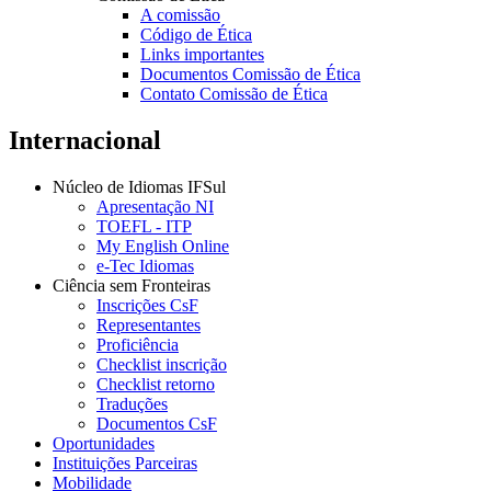
A comissão
Código de Ética
Links importantes
Documentos Comissão de Ética
Contato Comissão de Ética
Internacional
Núcleo de Idiomas IFSul
Apresentação NI
TOEFL - ITP
My English Online
e-Tec Idiomas
Ciência sem Fronteiras
Inscrições CsF
Representantes
Proficiência
Checklist inscrição
Checklist retorno
Traduções
Documentos CsF
Oportunidades
Instituições Parceiras
Mobilidade