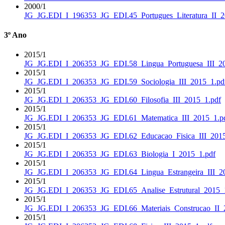
2000/1
JG_JG.EDI_I_196353_JG_EDI.45_Portugues_Literatura_II_2
3º Ano
2015/1
JG_JG.EDI_I_206353_JG_EDI.58_Lingua_Portuguesa_III_20
2015/1
JG_JG.EDI_I_206353_JG_EDI.59_Sociologia_III_2015_1.pd
2015/1
JG_JG.EDI_I_206353_JG_EDI.60_Filosofia_III_2015_1.pdf
2015/1
JG_JG.EDI_I_206353_JG_EDI.61_Matematica_III_2015_1.p
2015/1
JG_JG.EDI_I_206353_JG_EDI.62_Educacao_Fisica_III_2015
2015/1
JG_JG.EDI_I_206353_JG_EDI.63_Biologia_I_2015_1.pdf
2015/1
JG_JG.EDI_I_206353_JG_EDI.64_Lingua_Estrangeira_III_2
2015/1
JG_JG.EDI_I_206353_JG_EDI.65_Analise_Estrutural_2015_
2015/1
JG_JG.EDI_I_206353_JG_EDI.66_Materiais_Construcao_II_
2015/1