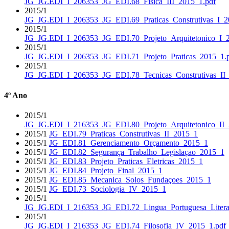
JG_JG.EDI_I_206353_JG_EDI.68_Fisica_III_2015_1.pdf
2015/1
JG_JG.EDI_I_206353_JG_EDI.69_Praticas_Construtivas_I_2
2015/1
JG_JG.EDI_I_206353_JG_EDI.70_Projeto_Arquitetonico_I_
2015/1
JG_JG.EDI_I_206353_JG_EDI.71_Projeto_Praticas_2015_1.
2015/1
JG_JG.EDI_I_206353_JG_EDI.78_Tecnicas_Construtivas_II_
4º Ano
2015/1
JG_JG.EDI_I_216353_JG_EDI.80_Projeto_Arquitetonico_II_
2015/1
JG_EDI.79_Praticas_Construtivas_II_2015_1
2015/1
JG_EDI.81_Gerenciamento_Orçamento_2015_1
2015/1
JG_EDI.82_Segurança_Trabalho_Legislaçao_2015_1
2015/1
JG_EDI.83_Projeto_Praticas_Eletricas_2015_1
2015/1
JG_EDI.84_Projeto_Final_2015_1
2015/1
JG_EDI.85_Mecanica_Solos_Fundaçoes_2015_1
2015/1
JG_EDI.73_Sociologia_IV_2015_1
2015/1
JG_JG.EDI_I_216353_JG_EDI.72_Lingua_Portuguesa_Litera
2015/1
JG_JG.EDI_I_216353_JG_EDI.74_Filosofia_IV_2015_1.pdf