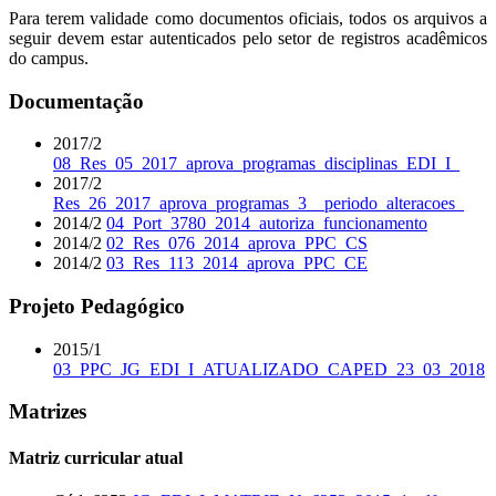
Para terem validade como documentos oficiais, todos os arquivos a
seguir devem estar autenticados pelo setor de registros acadêmicos
do campus.
Documentação
2017/2
08_Res_05_2017_aprova_programas_disciplinas_EDI_I_
2017/2
Res_26_2017_aprova_programas_3__periodo_alteracoes_
2014/2
04_Port_3780_2014_autoriza_funcionamento
2014/2
02_Res_076_2014_aprova_PPC_CS
2014/2
03_Res_113_2014_aprova_PPC_CE
Projeto Pedagógico
2015/1
03_PPC_JG_EDI_I_ATUALIZADO_CAPED_23_03_2018
Matrizes
Matriz curricular atual