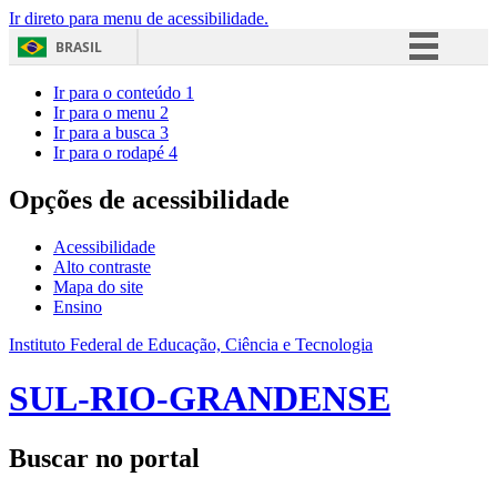
Ir direto para menu de acessibilidade.
BRASIL
Simplifique!
Ir para o conteúdo
1
Ir para o menu
2
Comunica BR
Ir para a busca
3
Ir para o rodapé
4
Participe
Acesso à informação
Opções de acessibilidade
Legislação
Acessibilidade
Canais
Alto contraste
Mapa do site
Ensino
Instituto Federal de Educação, Ciência e Tecnologia
SUL-RIO-GRANDENSE
Buscar no portal