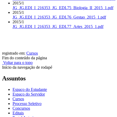
2015/1
JG_JG.EDI_I_216353_JG_EDI.75_Biologia_II_2015_1.pdf
2015/1
JG_JG.EDI_I_216353_JG_EDI.76_Gestao_2015_1.pdf
2015/1
JG_JG.EDI_I_216353_JG_EDI.77_Artes_2015_1.pdf
registrado em:
Cursos
Fim do conteúdo da página
Voltar para o topo
Início da navegação de rodapé
Assuntos
Espaço do Estudante
Espaço do Servidor
Cursos
Processo Seletivo
Concursos
Editais