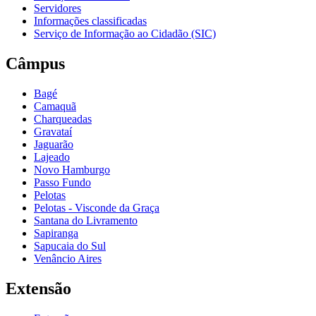
Servidores
Informações classificadas
Serviço de Informação ao Cidadão (SIC)
Câmpus
Bagé
Camaquã
Charqueadas
Gravataí
Jaguarão
Lajeado
Novo Hamburgo
Passo Fundo
Pelotas
Pelotas - Visconde da Graça
Santana do Livramento
Sapiranga
Sapucaia do Sul
Venâncio Aires
Extensão