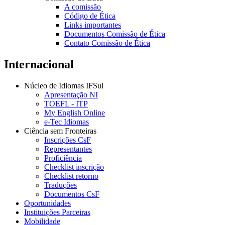
A comissão
Código de Ética
Links importantes
Documentos Comissão de Ética
Contato Comissão de Ética
Internacional
Núcleo de Idiomas IFSul
Apresentação NI
TOEFL - ITP
My English Online
e-Tec Idiomas
Ciência sem Fronteiras
Inscrições CsF
Representantes
Proficiência
Checklist inscrição
Checklist retorno
Traduções
Documentos CsF
Oportunidades
Instituições Parceiras
Mobilidade