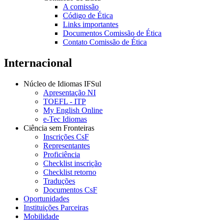
A comissão
Código de Ética
Links importantes
Documentos Comissão de Ética
Contato Comissão de Ética
Internacional
Núcleo de Idiomas IFSul
Apresentação NI
TOEFL - ITP
My English Online
e-Tec Idiomas
Ciência sem Fronteiras
Inscrições CsF
Representantes
Proficiência
Checklist inscrição
Checklist retorno
Traduções
Documentos CsF
Oportunidades
Instituições Parceiras
Mobilidade