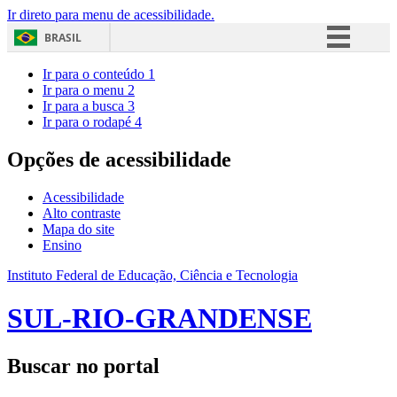
Ir direto para menu de acessibilidade.
BRASIL
Simplifique!
Ir para o conteúdo
1
Ir para o menu
2
Comunica BR
Ir para a busca
3
Ir para o rodapé
4
Participe
Acesso à informação
Opções de acessibilidade
Legislação
Acessibilidade
Canais
Alto contraste
Mapa do site
Ensino
Instituto Federal de Educação, Ciência e Tecnologia
SUL-RIO-GRANDENSE
Buscar no portal