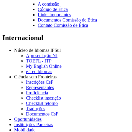
A comissão
Código de Ética
Links importantes
Documentos Comissão de Ética
Contato Comissão de Ética
Internacional
Núcleo de Idiomas IFSul
Apresentação NI
TOEFL - ITP
My English Online
e-Tec Idiomas
Ciência sem Fronteiras
Inscrições CsF
Representantes
Proficiência
Checklist inscrição
Checklist retorno
Traduções
Documentos CsF
Oportunidades
Instituições Parceiras
Mobilidade