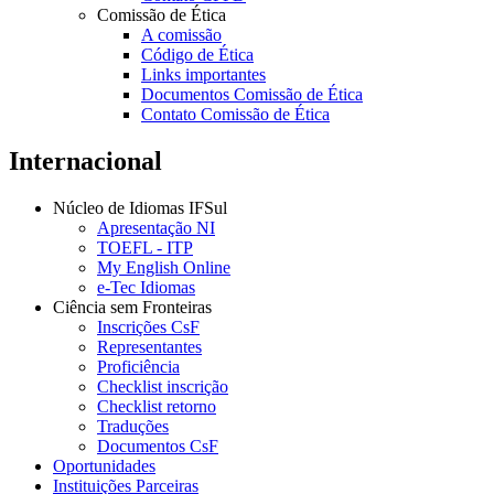
Comissão de Ética
A comissão
Código de Ética
Links importantes
Documentos Comissão de Ética
Contato Comissão de Ética
Internacional
Núcleo de Idiomas IFSul
Apresentação NI
TOEFL - ITP
My English Online
e-Tec Idiomas
Ciência sem Fronteiras
Inscrições CsF
Representantes
Proficiência
Checklist inscrição
Checklist retorno
Traduções
Documentos CsF
Oportunidades
Instituições Parceiras