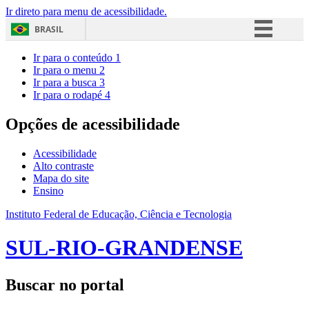
Ir direto para menu de acessibilidade.
BRASIL
Simplifique!
Ir para o conteúdo
1
Ir para o menu
2
Comunica BR
Ir para a busca
3
Ir para o rodapé
4
Participe
Acesso à informação
Opções de acessibilidade
Legislação
Acessibilidade
Canais
Alto contraste
Mapa do site
Ensino
Instituto Federal de Educação, Ciência e Tecnologia
SUL-RIO-GRANDENSE
Buscar no portal