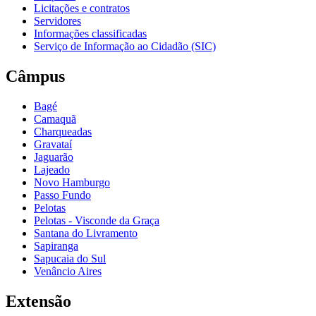
Licitações e contratos
Servidores
Informações classificadas
Serviço de Informação ao Cidadão (SIC)
Câmpus
Bagé
Camaquã
Charqueadas
Gravataí
Jaguarão
Lajeado
Novo Hamburgo
Passo Fundo
Pelotas
Pelotas - Visconde da Graça
Santana do Livramento
Sapiranga
Sapucaia do Sul
Venâncio Aires
Extensão