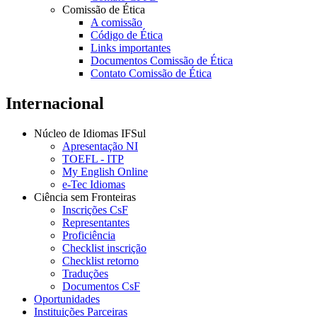
Comissão de Ética
A comissão
Código de Ética
Links importantes
Documentos Comissão de Ética
Contato Comissão de Ética
Internacional
Núcleo de Idiomas IFSul
Apresentação NI
TOEFL - ITP
My English Online
e-Tec Idiomas
Ciência sem Fronteiras
Inscrições CsF
Representantes
Proficiência
Checklist inscrição
Checklist retorno
Traduções
Documentos CsF
Oportunidades
Instituições Parceiras