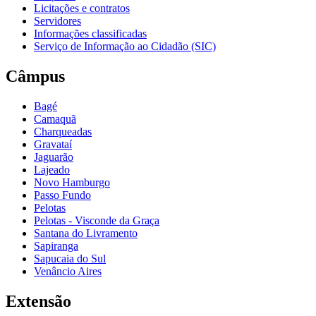
Licitações e contratos
Servidores
Informações classificadas
Serviço de Informação ao Cidadão (SIC)
Câmpus
Bagé
Camaquã
Charqueadas
Gravataí
Jaguarão
Lajeado
Novo Hamburgo
Passo Fundo
Pelotas
Pelotas - Visconde da Graça
Santana do Livramento
Sapiranga
Sapucaia do Sul
Venâncio Aires
Extensão