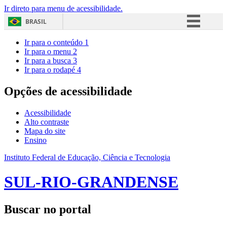
Ir direto para menu de acessibilidade.
BRASIL
Simplifique!
Ir para o conteúdo
1
Ir para o menu
2
Comunica BR
Ir para a busca
3
Ir para o rodapé
4
Participe
Acesso à informação
Opções de acessibilidade
Legislação
Acessibilidade
Canais
Alto contraste
Mapa do site
Ensino
Instituto Federal de Educação, Ciência e Tecnologia
SUL-RIO-GRANDENSE
Buscar no portal