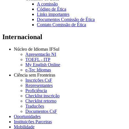
A comissão
Código de Ética
Links importantes
Documentos Comissão de Ética
Contato Comissão de Ética
Internacional
Núcleo de Idiomas IFSul
Apresentação NI
TOEFL - ITP
My English Online
e-Tec Idiomas
Ciência sem Fronteiras
Inscrições CsF
Representantes
Proficiência
Checklist inscrição
Checklist retorno
Traduções
Documentos CsF
Oportunidades
Instituições Parceiras
Mobilidade