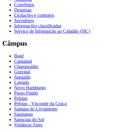
Convênios
Despesas
Licitações e contratos
Servidores
Informações classificadas
Serviço de Informação ao Cidadão (SIC)
Câmpus
Bagé
Camaquã
Charqueadas
Gravataí
Jaguarão
Lajeado
Novo Hamburgo
Passo Fundo
Pelotas
Pelotas - Visconde da Graça
Santana do Livramento
Sapiranga
Sapucaia do Sul
Venâncio Aires