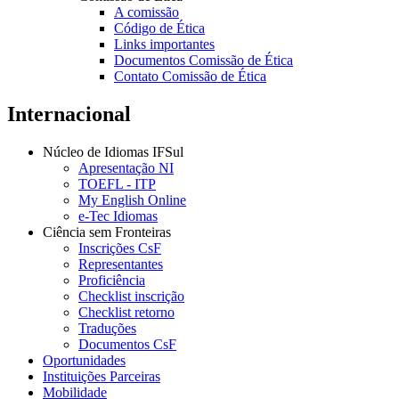
A comissão
Código de Ética
Links importantes
Documentos Comissão de Ética
Contato Comissão de Ética
Internacional
Núcleo de Idiomas IFSul
Apresentação NI
TOEFL - ITP
My English Online
e-Tec Idiomas
Ciência sem Fronteiras
Inscrições CsF
Representantes
Proficiência
Checklist inscrição
Checklist retorno
Traduções
Documentos CsF
Oportunidades
Instituições Parceiras
Mobilidade