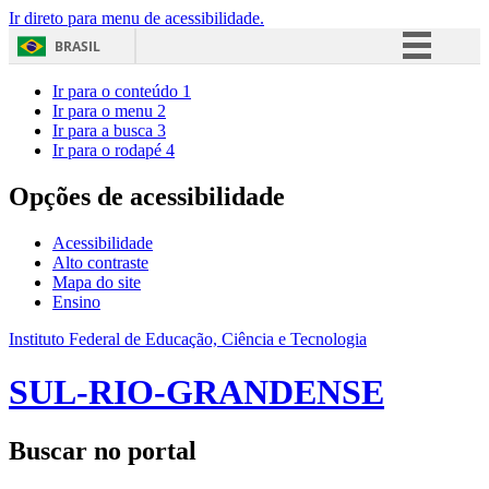
Ir direto para menu de acessibilidade.
BRASIL
Simplifique!
Ir para o conteúdo
1
Ir para o menu
2
Comunica BR
Ir para a busca
3
Ir para o rodapé
4
Participe
Acesso à informação
Opções de acessibilidade
Legislação
Acessibilidade
Canais
Alto contraste
Mapa do site
Ensino
Instituto Federal de Educação, Ciência e Tecnologia
SUL-RIO-GRANDENSE
Buscar no portal