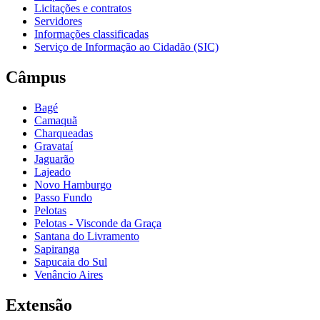
Licitações e contratos
Servidores
Informações classificadas
Serviço de Informação ao Cidadão (SIC)
Câmpus
Bagé
Camaquã
Charqueadas
Gravataí
Jaguarão
Lajeado
Novo Hamburgo
Passo Fundo
Pelotas
Pelotas - Visconde da Graça
Santana do Livramento
Sapiranga
Sapucaia do Sul
Venâncio Aires
Extensão