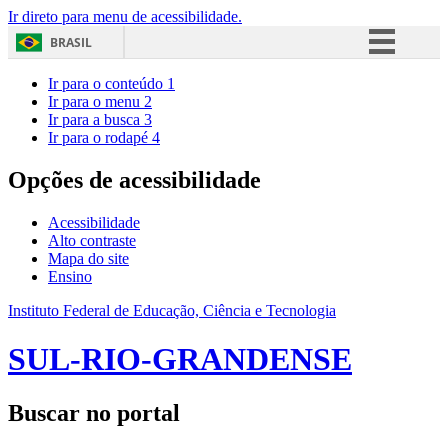
Ir direto para menu de acessibilidade.
BRASIL
Simplifique!
Ir para o conteúdo
1
Ir para o menu
2
Comunica BR
Ir para a busca
3
Ir para o rodapé
4
Participe
Acesso à informação
Opções de acessibilidade
Legislação
Acessibilidade
Canais
Alto contraste
Mapa do site
Ensino
Instituto Federal de Educação, Ciência e Tecnologia
SUL-RIO-GRANDENSE
Buscar no portal