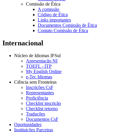
Comissão de Ética
A comissão
Código de Ética
Links importantes
Documentos Comissão de Ética
Contato Comissão de Ética
Internacional
Núcleo de Idiomas IFSul
Apresentação NI
TOEFL - ITP
My English Online
e-Tec Idiomas
Ciência sem Fronteiras
Inscrições CsF
Representantes
Proficiência
Checklist inscrição
Checklist retorno
Traduções
Documentos CsF
Oportunidades
Instituições Parceiras