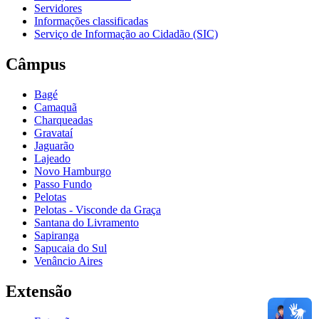
Servidores
Informações classificadas
Serviço de Informação ao Cidadão (SIC)
Câmpus
Bagé
Camaquã
Charqueadas
Gravataí
Jaguarão
Lajeado
Novo Hamburgo
Passo Fundo
Pelotas
Pelotas - Visconde da Graça
Santana do Livramento
Sapiranga
Sapucaia do Sul
Venâncio Aires
Extensão