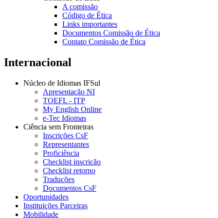
A comissão
Código de Ética
Links importantes
Documentos Comissão de Ética
Contato Comissão de Ética
Internacional
Núcleo de Idiomas IFSul
Apresentação NI
TOEFL - ITP
My English Online
e-Tec Idiomas
Ciência sem Fronteiras
Inscrições CsF
Representantes
Proficiência
Checklist inscrição
Checklist retorno
Traduções
Documentos CsF
Oportunidades
Instituições Parceiras
Mobilidade