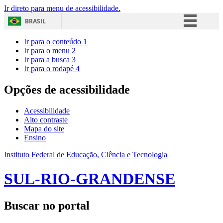
Ir direto para menu de acessibilidade.
BRASIL
Simplifique!
Ir para o conteúdo
1
Ir para o menu
2
Comunica BR
Ir para a busca
3
Ir para o rodapé
4
Participe
Acesso à informação
Opções de acessibilidade
Legislação
Acessibilidade
Canais
Alto contraste
Mapa do site
Ensino
Instituto Federal de Educação, Ciência e Tecnologia
SUL-RIO-GRANDENSE
Buscar no portal