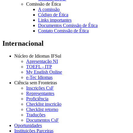
Comissão de Ética
A comissão
Código de Ética
Links importantes
Documentos Comissão de Ética
Contato Comissão de Ética
Internacional
Núcleo de Idiomas IFSul
Apresentação NI
TOEFL - ITP
My English Online
e-Tec Idiomas
Ciência sem Fronteiras
Inscrições CsF
Representantes
Proficiência
Checklist inscrição
Checklist retorno
Traduções
Documentos CsF
Oportunidades
Instituições Parceiras