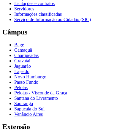
Licitações e contratos
Servidores
Informações classificadas
Serviço de Informação ao Cidadão (SIC)
Câmpus
Bagé
Camaquã
Charqueadas
Gravataí
Jaguarão
Lajeado
Novo Hamburgo
Passo Fundo
Pelotas
Pelotas - Visconde da Graça
Santana do Livramento
Sapiranga
Sapucaia do Sul
Venâncio Aires
Extensão