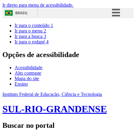
Ir direto para menu de acessibilidade.
BRASIL
Simplifique!
Ir para o conteúdo
1
Ir para o menu
2
Comunica BR
Ir para a busca
3
Ir para o rodapé
4
Participe
Acesso à informação
Opções de acessibilidade
Legislação
Acessibilidade
Canais
Alto contraste
Mapa do site
Ensino
Instituto Federal de Educação, Ciência e Tecnologia
SUL-RIO-GRANDENSE
Buscar no portal