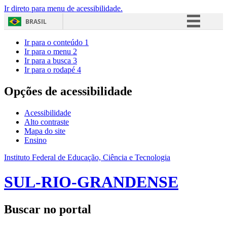
Ir direto para menu de acessibilidade.
BRASIL
Simplifique!
Ir para o conteúdo
1
Ir para o menu
2
Comunica BR
Ir para a busca
3
Ir para o rodapé
4
Participe
Acesso à informação
Opções de acessibilidade
Legislação
Acessibilidade
Canais
Alto contraste
Mapa do site
Ensino
Instituto Federal de Educação, Ciência e Tecnologia
SUL-RIO-GRANDENSE
Buscar no portal