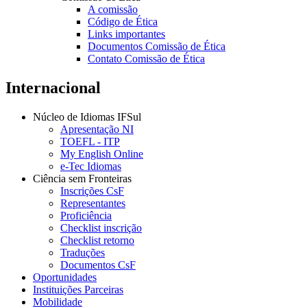
A comissão
Código de Ética
Links importantes
Documentos Comissão de Ética
Contato Comissão de Ética
Internacional
Núcleo de Idiomas IFSul
Apresentação NI
TOEFL - ITP
My English Online
e-Tec Idiomas
Ciência sem Fronteiras
Inscrições CsF
Representantes
Proficiência
Checklist inscrição
Checklist retorno
Traduções
Documentos CsF
Oportunidades
Instituições Parceiras
Mobilidade