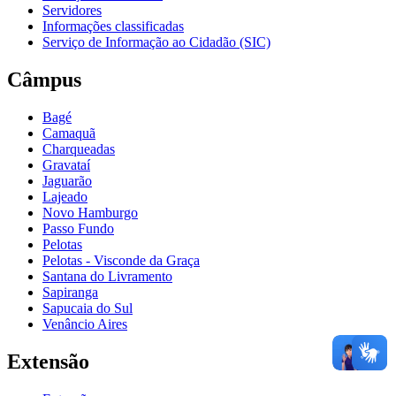
Servidores
Informações classificadas
Serviço de Informação ao Cidadão (SIC)
Câmpus
Bagé
Camaquã
Charqueadas
Gravataí
Jaguarão
Lajeado
Novo Hamburgo
Passo Fundo
Pelotas
Pelotas - Visconde da Graça
Santana do Livramento
Sapiranga
Sapucaia do Sul
Venâncio Aires
Extensão