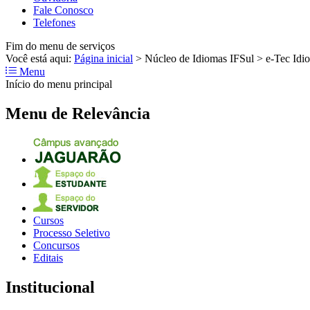
Fale Conosco
Telefones
Fim do menu de serviços
Você está aqui:
Página inicial
>
Núcleo de Idiomas IFSul
>
e-Tec Idi
Menu
Início do menu principal
Menu de Relevância
Cursos
Processo Seletivo
Concursos
Editais
Institucional