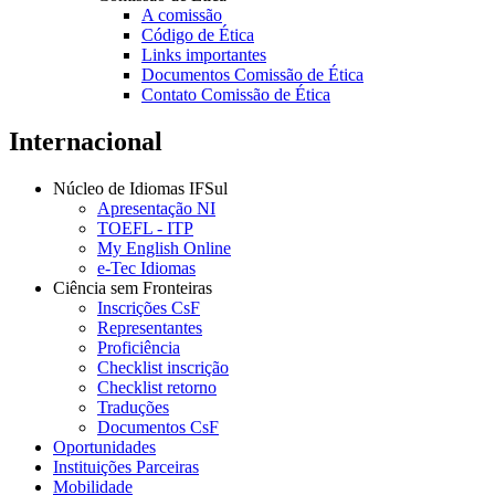
A comissão
Código de Ética
Links importantes
Documentos Comissão de Ética
Contato Comissão de Ética
Internacional
Núcleo de Idiomas IFSul
Apresentação NI
TOEFL - ITP
My English Online
e-Tec Idiomas
Ciência sem Fronteiras
Inscrições CsF
Representantes
Proficiência
Checklist inscrição
Checklist retorno
Traduções
Documentos CsF
Oportunidades
Instituições Parceiras
Mobilidade