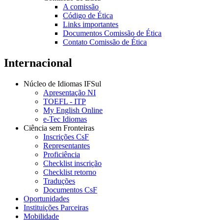
A comissão
Código de Ética
Links importantes
Documentos Comissão de Ética
Contato Comissão de Ética
Internacional
Núcleo de Idiomas IFSul
Apresentação NI
TOEFL - ITP
My English Online
e-Tec Idiomas
Ciência sem Fronteiras
Inscrições CsF
Representantes
Proficiência
Checklist inscrição
Checklist retorno
Traduções
Documentos CsF
Oportunidades
Instituições Parceiras
Mobilidade