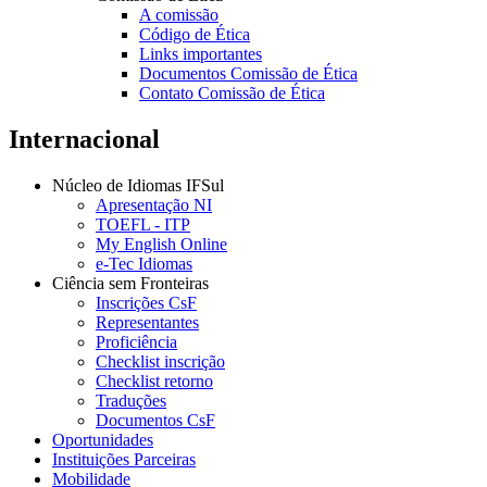
A comissão
Código de Ética
Links importantes
Documentos Comissão de Ética
Contato Comissão de Ética
Internacional
Núcleo de Idiomas IFSul
Apresentação NI
TOEFL - ITP
My English Online
e-Tec Idiomas
Ciência sem Fronteiras
Inscrições CsF
Representantes
Proficiência
Checklist inscrição
Checklist retorno
Traduções
Documentos CsF
Oportunidades
Instituições Parceiras
Mobilidade