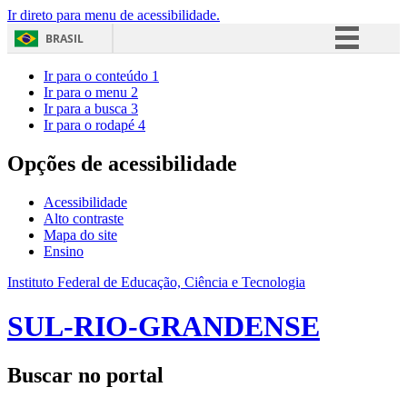
Ir direto para menu de acessibilidade.
BRASIL
Simplifique!
Ir para o conteúdo
1
Ir para o menu
2
Comunica BR
Ir para a busca
3
Ir para o rodapé
4
Participe
Acesso à informação
Opções de acessibilidade
Legislação
Acessibilidade
Canais
Alto contraste
Mapa do site
Ensino
Instituto Federal de Educação, Ciência e Tecnologia
SUL-RIO-GRANDENSE
Buscar no portal