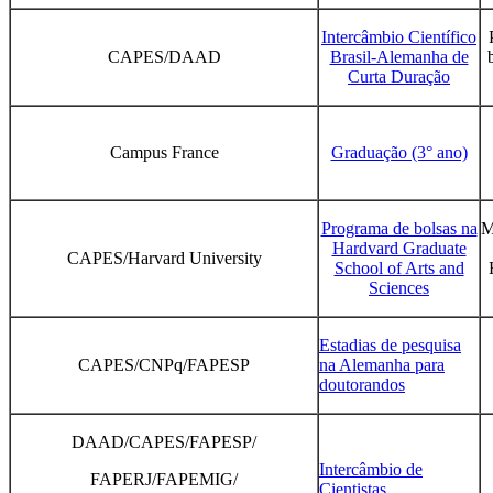
Intercâmbio Científico
CAPES/DAAD
Brasil-Alemanha de
Curta Duração
Campus France
Graduação (3° ano)
Programa de bolsas na
M
Hardvard Graduate
CAPES/Harvard University
School of Arts and
Sciences
Estadias de pesquisa
CAPES/CNPq/FAPESP
na Alemanha para
doutorandos
DAAD/CAPES/FAPESP/
Intercâmbio de
FAPERJ/FAPEMIG/
Cientistas