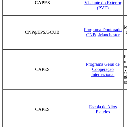
CAPES
Visitante do Exterior
(PVE)
M
Programa Doutorado
CNPq/EPS/GCUB
CNPq-Manchester
P
r
Programa Geral de
o
CAPES
Cooperação
A
Internacional
n
e
Escola de Altos
CAPES
Estudos