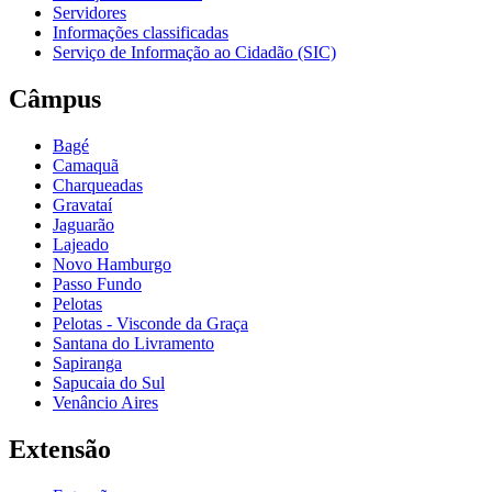
Servidores
Informações classificadas
Serviço de Informação ao Cidadão (SIC)
Câmpus
Bagé
Camaquã
Charqueadas
Gravataí
Jaguarão
Lajeado
Novo Hamburgo
Passo Fundo
Pelotas
Pelotas - Visconde da Graça
Santana do Livramento
Sapiranga
Sapucaia do Sul
Venâncio Aires
Extensão