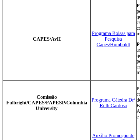
P
p
q
c
c
Programa Bolsas para
m
CAPES/AvH
Pesquisa
P
Capes/Humboldt
a
q
p
c
m
P
c
Comissão
Programa Cátedra Drª
d
Fulbright/CAPES/FAPESP/Columbia
Ruth Cardoso
B
University
A
e
Auxílio Promoção de