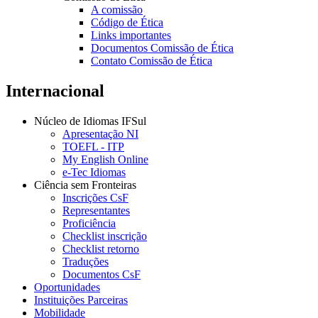
A comissão
Código de Ética
Links importantes
Documentos Comissão de Ética
Contato Comissão de Ética
Internacional
Núcleo de Idiomas IFSul
Apresentação NI
TOEFL - ITP
My English Online
e-Tec Idiomas
Ciência sem Fronteiras
Inscrições CsF
Representantes
Proficiência
Checklist inscrição
Checklist retorno
Traduções
Documentos CsF
Oportunidades
Instituições Parceiras
Mobilidade