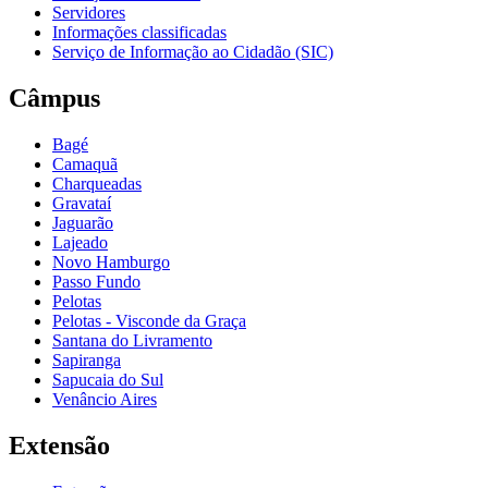
Servidores
Informações classificadas
Serviço de Informação ao Cidadão (SIC)
Câmpus
Bagé
Camaquã
Charqueadas
Gravataí
Jaguarão
Lajeado
Novo Hamburgo
Passo Fundo
Pelotas
Pelotas - Visconde da Graça
Santana do Livramento
Sapiranga
Sapucaia do Sul
Venâncio Aires
Extensão