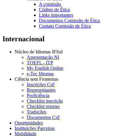
A comissão
Código de Ética
Links importantes
Documentos Comissão de Ética
Contato Comissão de Ética
Internacional
Núcleo de Idiomas IFSul
Apresentação NI
TOEFL - ITP
My English Online
e-Tec Idiomas
Ciência sem Fronteiras
Inscrições CsF
Representantes
Proficiência
Checklist inscrição
Checklist retorno
Traduções
Documentos CsF
Oportunidades
Instituições Parceiras
Mobilidade