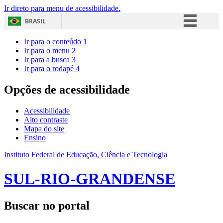
Ir direto para menu de acessibilidade.
BRASIL
Simplifique!
Ir para o conteúdo
1
Ir para o menu
2
Comunica BR
Ir para a busca
3
Ir para o rodapé
4
Participe
Acesso à informação
Opções de acessibilidade
Legislação
Acessibilidade
Canais
Alto contraste
Mapa do site
Ensino
Instituto Federal de Educação, Ciência e Tecnologia
SUL-RIO-GRANDENSE
Buscar no portal