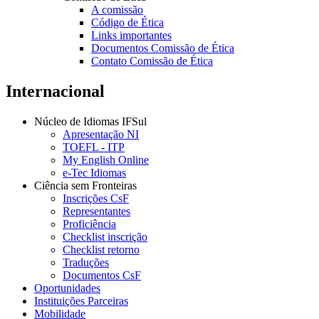
A comissão
Código de Ética
Links importantes
Documentos Comissão de Ética
Contato Comissão de Ética
Internacional
Núcleo de Idiomas IFSul
Apresentação NI
TOEFL - ITP
My English Online
e-Tec Idiomas
Ciência sem Fronteiras
Inscrições CsF
Representantes
Proficiência
Checklist inscrição
Checklist retorno
Traduções
Documentos CsF
Oportunidades
Instituições Parceiras
Mobilidade