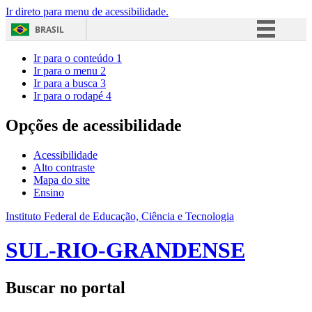
Ir direto para menu de acessibilidade.
BRASIL
Simplifique!
Ir para o conteúdo
1
Ir para o menu
2
Comunica BR
Ir para a busca
3
Ir para o rodapé
4
Participe
Acesso à informação
Opções de acessibilidade
Legislação
Acessibilidade
Canais
Alto contraste
Mapa do site
Ensino
Instituto Federal de Educação, Ciência e Tecnologia
SUL-RIO-GRANDENSE
Buscar no portal