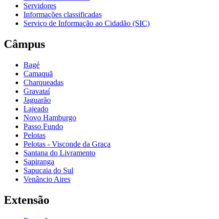
Servidores
Informações classificadas
Serviço de Informação ao Cidadão (SIC)
Câmpus
Bagé
Camaquã
Charqueadas
Gravataí
Jaguarão
Lajeado
Novo Hamburgo
Passo Fundo
Pelotas
Pelotas - Visconde da Graça
Santana do Livramento
Sapiranga
Sapucaia do Sul
Venâncio Aires
Extensão