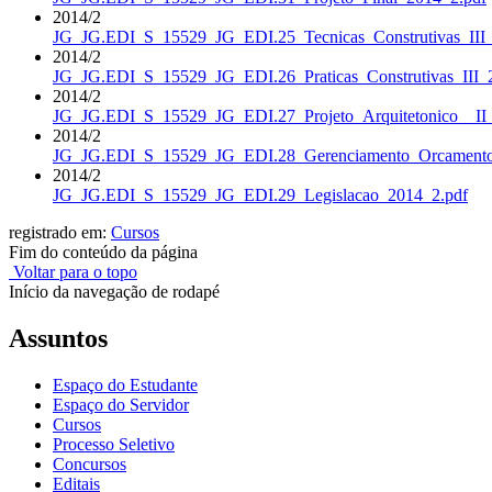
2014/2
JG_JG.EDI_S_15529_JG_EDI.25_Tecnicas_Construtivas_III
2014/2
JG_JG.EDI_S_15529_JG_EDI.26_Praticas_Construtivas_III_
2014/2
JG_JG.EDI_S_15529_JG_EDI.27_Projeto_Arquitetonico__II
2014/2
JG_JG.EDI_S_15529_JG_EDI.28_Gerenciamento_Orcamento
2014/2
JG_JG.EDI_S_15529_JG_EDI.29_Legislacao_2014_2.pdf
registrado em:
Cursos
Fim do conteúdo da página
Voltar para o topo
Início da navegação de rodapé
Assuntos
Espaço do Estudante
Espaço do Servidor
Cursos
Processo Seletivo
Concursos
Editais