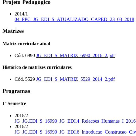
Projeto Pedagógico
2014/1
04_PPC_JG_EDI_S_ATUALIZADO_CAPED_23_03_2018
Matrizes
Matriz curricular atual
Cód. 6990
JG_EDI_S_MATRIZ_6990_2016_2.pdf
Histórico de matrizes curriculares
Cód. 5529
JG_EDI_S_MATRIZ_5529_2014_2.pdf
Programas
1º Semestre
2016/2
JG_JG.EDI_S_16990_JG_EDI.4_Relacoes_Humanas_I_2016
2016/2
JG_JG.EDI_S_16990_JG_EDI.6_Introducao_Construcao_Civi