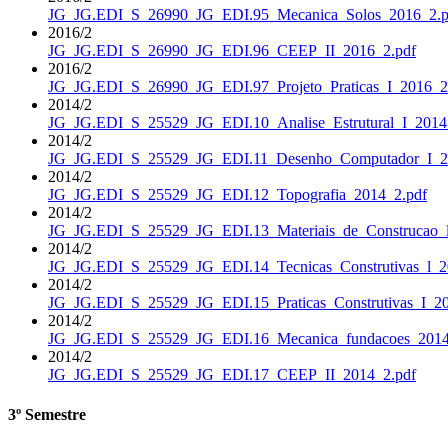
JG_JG.EDI_S_26990_JG_EDI.95_Mecanica_Solos_2016_2.p
2016/2
JG_JG.EDI_S_26990_JG_EDI.96_CEEP_II_2016_2.pdf
2016/2
JG_JG.EDI_S_26990_JG_EDI.97_Projeto_Praticas_I_2016_2
2014/2
JG_JG.EDI_S_25529_JG_EDI.10_Analise_Estrutural_I_2014
2014/2
JG_JG.EDI_S_25529_JG_EDI.11_Desenho_Computador_I_2
2014/2
JG_JG.EDI_S_25529_JG_EDI.12_Topografia_2014_2.pdf
2014/2
JG_JG.EDI_S_25529_JG_EDI.13_Materiais_de_Construcao_l
2014/2
JG_JG.EDI_S_25529_JG_EDI.14_Tecnicas_Construtivas_l_2
2014/2
JG_JG.EDI_S_25529_JG_EDI.15_Praticas_Construtivas_I_20
2014/2
JG_JG.EDI_S_25529_JG_EDI.16_Mecanica_fundacoes_2014
2014/2
JG_JG.EDI_S_25529_JG_EDI.17_CEEP_II_2014_2.pdf
3º Semestre