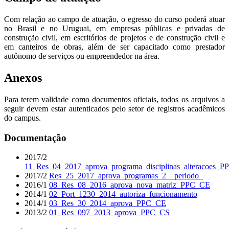
Com relação ao campo de atuação, o egresso do curso poderá atuar
no Brasil e no Uruguai, em empresas públicas e privadas de
construção civil, em escritórios de projetos e de construção civil e
em canteiros de obras, além de ser capacitado como prestador
autônomo de serviços ou empreendedor na área.
Anexos
Para terem validade como documentos oficiais, todos os arquivos a
seguir devem estar autenticados pelo setor de registros acadêmicos
do campus.
Documentação
2017/2
11_Res_04_2017_aprova_programa_disciplinas_alteracoes_
2017/2
Res_25_2017_aprova_programas_2__periodo_
2016/1
08_Res_08_2016_aprova_nova_matriz_PPC_CE
2014/1
02_Port_1230_2014_autoriza_funcionamento
2014/1
03_Res_30_2014_aprova_PPC_CE
2013/2
01_Res_097_2013_aprova_PPC_CS