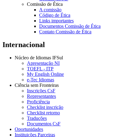
Comissão de Ética
A comissão
Código de Ética
Links importantes
Documentos Comissão de Ética
Contato Comissão de Ética
Internacional
Núcleo de Idiomas IFSul
Apresentação NI
TOEFL - ITP
My English Online
e-Tec Idiomas
Ciência sem Fronteiras
Inscrições CsF
Representantes
Proficiência
Checklist inscrição
Checklist retorno
Traduções
Documentos CsF
Oportunidades
Instituições Parceiras