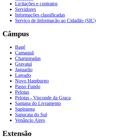
Licitações e contratos
Servidores
Informações classificadas
Serviço de Informação ao Cidadão (SIC)
Câmpus
Bagé
Camaquã
Charqueadas
Gravataí
Jaguarão
Lajeado
Novo Hamburgo
Passo Fundo
Pelotas
Pelotas - Visconde da Graça
Santana do Livramento
Sapiranga
Sapucaia do Sul
Venâncio Aires
Extensão