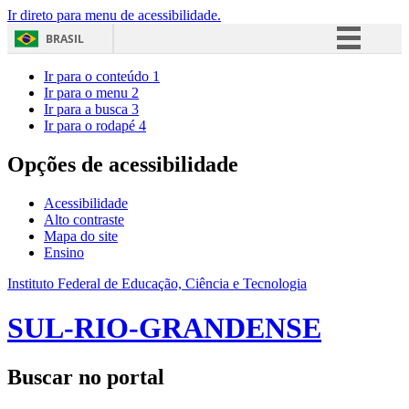
Ir direto para menu de acessibilidade.
BRASIL
Simplifique!
Ir para o conteúdo
1
Ir para o menu
2
Comunica BR
Ir para a busca
3
Ir para o rodapé
4
Participe
Acesso à informação
Opções de acessibilidade
Legislação
Acessibilidade
Canais
Alto contraste
Mapa do site
Ensino
Instituto Federal de Educação, Ciência e Tecnologia
SUL-RIO-GRANDENSE
Buscar no portal