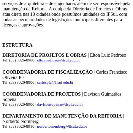
serviços de arquitetura e de engenharia, além de ser responsável pela
manutenção da Reitoria. A equipe da Diretoria de Projetos e Obras
atua direta nas 13 cidades onde possuímos unidades do IFSul, com
todas as peculiaridades de legislações municipais diferentes para
licenças e aprovações.
__
ESTRUTURA
DIRETORIA DE PROJETOS E OBRAS
| Elton Luiz Pedroso
Tel. (53) 3026-8900 |
eltonpedroso@ifsul.edu.br
COORDENADORIA DE FISCALIZAÇÃO
| Carlos Francisco
Oliveira Pla
Tel. (53) 3026-8900 |
carlospla@ifsul.edu.br
COORDENADORIA DE PROJETOS
| Davison Guimarães
Sopeña
Tel. (53) 3026-8900 |
davisonsopena@ifsul.edu.br
DEPARTAMENTO DE MANUTENÇÃO DA REITORIA
|
Norberto Nornberg
Tel. (53) 3026-8910 |
norbertonornberg@ifsul.edu.br