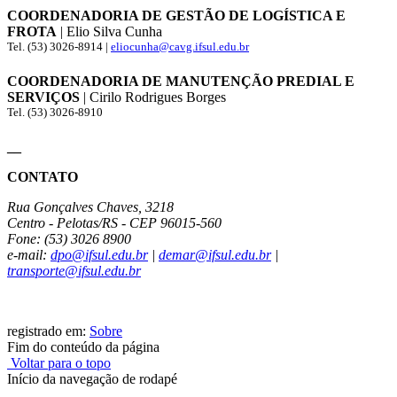
COORDENADORIA DE GESTÃO DE LOGÍSTICA E
FROTA
| Elio Silva Cunha
Tel. (53) 3026-8914 |
eliocunha@cavg.ifsul.edu.br
COORDENADORIA DE MANUTENÇÃO PREDIAL E
SERVIÇOS
| Cirilo Rodrigues Borges
Tel. (53) 3026-8910
__
CONTATO
Rua Gonçalves Chaves, 3218
Centro - Pelotas/RS - CEP 96015-560
Fone: (53) 3026 8900
e-mail:
dpo@ifsul.edu.br
|
demar@ifsul.edu.br
|
transporte@ifsul.edu.br
registrado em:
Sobre
Fim do conteúdo da página
Voltar para o topo
Início da navegação de rodapé