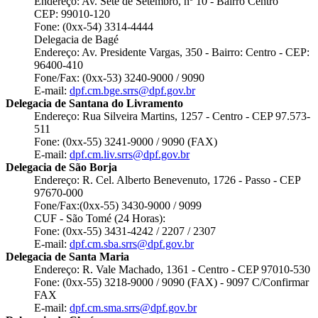
Endereço: Av. Sete de Setembro, nº 10 - Bairro Centro
CEP: 99010-120
Fone: (0xx-54) 3314-4444
Delegacia de Bagé
Endereço: Av. Presidente Vargas, 350 - Bairro: Centro - CEP:
96400-410
Fone/Fax: (0xx-53) 3240-9000 / 9090
E-mail:
dpf.cm.bge.srrs@dpf.gov.br
Delegacia de Santana do Livramento
Endereço: Rua Silveira Martins, 1257 - Centro - CEP 97.573-
511
Fone: (0xx-55) 3241-9000 / 9090 (FAX)
E-mail:
dpf.cm.liv.srrs@dpf.gov.br
Delegacia de São Borja
Endereço: R. Cel. Alberto Benevenuto, 1726 - Passo - CEP
97670-000
Fone/Fax:(0xx-55) 3430-9000 / 9099
CUF - São Tomé (24 Horas):
Fone: (0xx-55) 3431-4242 / 2207 / 2307
E-mail:
dpf.cm.sba.srrs@dpf.gov.br
Delegacia de Santa Maria
Endereço: R. Vale Machado, 1361 - Centro - CEP 97010-530
Fone: (0xx-55) 3218-9000 / 9090 (FAX) - 9097 C/Confirmar
FAX
E-mail:
dpf.cm.sma.srrs@dpf.gov.br