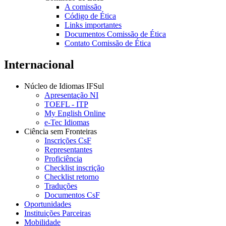
A comissão
Código de Ética
Links importantes
Documentos Comissão de Ética
Contato Comissão de Ética
Internacional
Núcleo de Idiomas IFSul
Apresentação NI
TOEFL - ITP
My English Online
e-Tec Idiomas
Ciência sem Fronteiras
Inscrições CsF
Representantes
Proficiência
Checklist inscrição
Checklist retorno
Traduções
Documentos CsF
Oportunidades
Instituições Parceiras
Mobilidade