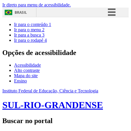
Ir direto para menu de acessibilidade.
BRASIL
Simplifique!
Ir para o conteúdo
1
Ir para o menu
2
Comunica BR
Ir para a busca
3
Ir para o rodapé
4
Participe
Acesso à informação
Opções de acessibilidade
Legislação
Acessibilidade
Canais
Alto contraste
Mapa do site
Ensino
Instituto Federal de Educação, Ciência e Tecnologia
SUL-RIO-GRANDENSE
Buscar no portal