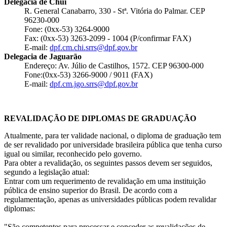
Delegacia de Chuí
R. General Canabarro, 330 - Stª. Vitória do Palmar. CEP
96230-000
Fone: (0xx-53) 3264-9000
Fax: (0xx-53) 3263-2099 - 1004 (P/confirmar FAX)
E-mail:
dpf.cm.chi.srrs@dpf.gov.br
Delegacia de Jaguarão
Endereço: Av. Júlio de Castilhos, 1572. CEP 96300-000
Fone:(0xx-53) 3266-9000 / 9011 (FAX)
E-mail:
dpf.cm.jgo.srrs@dpf.gov.br
REVALIDAÇÃO DE DIPLOMAS DE GRADUAÇÃO
Atualmente, para ter validade nacional, o diploma de graduação tem
de ser revalidado por universidade brasileira pública que tenha curso
igual ou similar, reconhecido pelo governo.
Para obter a revalidação, os seguintes passos devem ser seguidos,
segundo a legislação atual:
Entrar com um requerimento de revalidação em uma instituição
pública de ensino superior do Brasil. De acordo com a
regulamentação, apenas as universidades públicas podem revalidar
diplomas:
"São competentes para processar e conceder as revalidações de