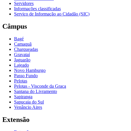
Servidores
Informações classificadas
Serviço de Informação ao Cidadão (SIC)
Câmpus
Bagé
Camaquã
Charqueadas
Gravataí
Jaguarão
Lajeado
Novo Hamburgo
Passo Fundo
Pelotas
Pelotas - Visconde da Graça
Santana do Livramento
Sapiranga
Sapucaia do Sul
Venâncio Aires
Extensão