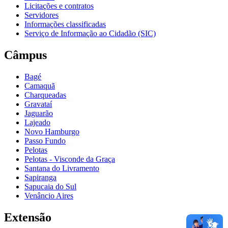
Licitações e contratos
Servidores
Informações classificadas
Serviço de Informação ao Cidadão (SIC)
Câmpus
Bagé
Camaquã
Charqueadas
Gravataí
Jaguarão
Lajeado
Novo Hamburgo
Passo Fundo
Pelotas
Pelotas - Visconde da Graça
Santana do Livramento
Sapiranga
Sapucaia do Sul
Venâncio Aires
Extensão