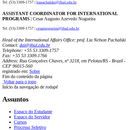
Tel. (53) 3309-1757 |
liapachalski@ifsul.edu.br
ASSISTANT COORDINATOR FOR INTERNATIONAL
PROGRAMS
| Cesar Augusto Azevedo Nogueira
Tel. (53) 3309-1757 |
cesarnogueira@ifsul.edu.br
Head of the International Affairs Office: prof. Lia Nelson Pachalski
Contact:
dai@ifsul.edu.br
Telephone: +55 53 3309-1757
Fax: +55 53 3309-1766
Address: Rua Gonçalves Chaves, nº 3218, em Pelotas/RS - Brazil -
CEP 96015-560
registrado em:
Sobre
Fim do conteúdo da página
Voltar para o topo
Início da navegação de rodapé
Assuntos
Espaço do Estudante
Espaço do Servidor
Cursos
Processo Seletivo