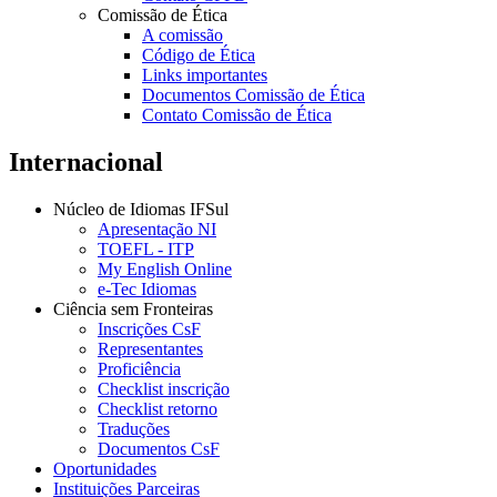
Comissão de Ética
A comissão
Código de Ética
Links importantes
Documentos Comissão de Ética
Contato Comissão de Ética
Internacional
Núcleo de Idiomas IFSul
Apresentação NI
TOEFL - ITP
My English Online
e-Tec Idiomas
Ciência sem Fronteiras
Inscrições CsF
Representantes
Proficiência
Checklist inscrição
Checklist retorno
Traduções
Documentos CsF
Oportunidades
Instituições Parceiras