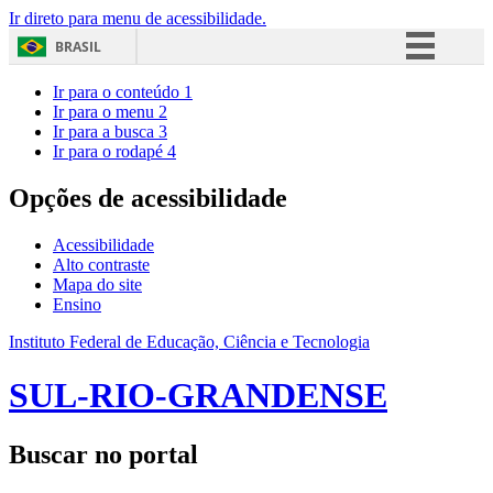
Ir direto para menu de acessibilidade.
BRASIL
Simplifique!
Ir para o conteúdo
1
Ir para o menu
2
Comunica BR
Ir para a busca
3
Ir para o rodapé
4
Participe
Acesso à informação
Opções de acessibilidade
Legislação
Acessibilidade
Canais
Alto contraste
Mapa do site
Ensino
Instituto Federal de Educação, Ciência e Tecnologia
SUL-RIO-GRANDENSE
Buscar no portal