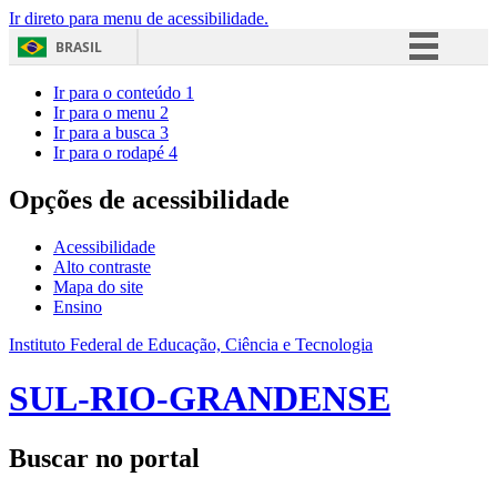
Ir direto para menu de acessibilidade.
BRASIL
Simplifique!
Ir para o conteúdo
1
Ir para o menu
2
Comunica BR
Ir para a busca
3
Ir para o rodapé
4
Participe
Acesso à informação
Opções de acessibilidade
Legislação
Acessibilidade
Canais
Alto contraste
Mapa do site
Ensino
Instituto Federal de Educação, Ciência e Tecnologia
SUL-RIO-GRANDENSE
Buscar no portal