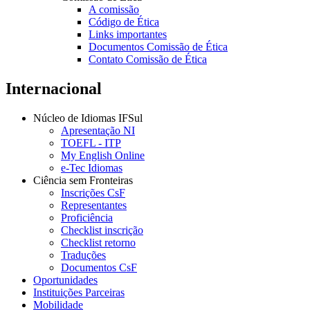
A comissão
Código de Ética
Links importantes
Documentos Comissão de Ética
Contato Comissão de Ética
Internacional
Núcleo de Idiomas IFSul
Apresentação NI
TOEFL - ITP
My English Online
e-Tec Idiomas
Ciência sem Fronteiras
Inscrições CsF
Representantes
Proficiência
Checklist inscrição
Checklist retorno
Traduções
Documentos CsF
Oportunidades
Instituições Parceiras
Mobilidade