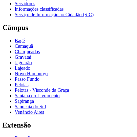
Servidores
Informações classificadas
Serviço de Informação ao Cidadão (SIC)
Câmpus
Bagé
Camaquã
Charqueadas
Gravataí
Jaguarão
Lajeado
Novo Hamburgo
Passo Fundo
Pelotas
Pelotas - Visconde da Graça
Santana do Livramento
Sapiranga
Sapucaia do Sul
Venâncio Aires
Extensão