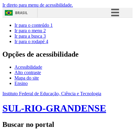
Ir direto para menu de acessibilidade.
BRASIL
Simplifique!
Ir para o conteúdo
1
Ir para o menu
2
Comunica BR
Ir para a busca
3
Ir para o rodapé
4
Participe
Acesso à informação
Opções de acessibilidade
Legislação
Acessibilidade
Canais
Alto contraste
Mapa do site
Ensino
Instituto Federal de Educação, Ciência e Tecnologia
SUL-RIO-GRANDENSE
Buscar no portal