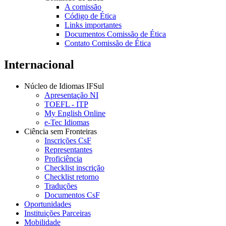
A comissão
Código de Ética
Links importantes
Documentos Comissão de Ética
Contato Comissão de Ética
Internacional
Núcleo de Idiomas IFSul
Apresentação NI
TOEFL - ITP
My English Online
e-Tec Idiomas
Ciência sem Fronteiras
Inscrições CsF
Representantes
Proficiência
Checklist inscrição
Checklist retorno
Traduções
Documentos CsF
Oportunidades
Instituições Parceiras
Mobilidade