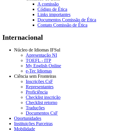
A comissão
Código de Ética
Links importantes
Documentos Comissão de Ética
Contato Comissão de Ética
Internacional
Núcleo de Idiomas IFSul
Apresentação NI
TOEFL - ITP
My English Online
e-Tec Idiomas
Ciência sem Fronteiras
Inscrições CsF
Representantes
Proficiência
Checklist inscrição
Checklist retorno
Traduções
Documentos CsF
Oportunidades
Instituições Parceiras
Mobilidade