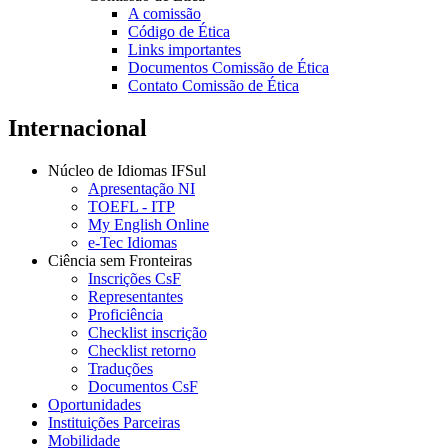
A comissão
Código de Ética
Links importantes
Documentos Comissão de Ética
Contato Comissão de Ética
Internacional
Núcleo de Idiomas IFSul
Apresentação NI
TOEFL - ITP
My English Online
e-Tec Idiomas
Ciência sem Fronteiras
Inscrições CsF
Representantes
Proficiência
Checklist inscrição
Checklist retorno
Traduções
Documentos CsF
Oportunidades
Instituições Parceiras
Mobilidade