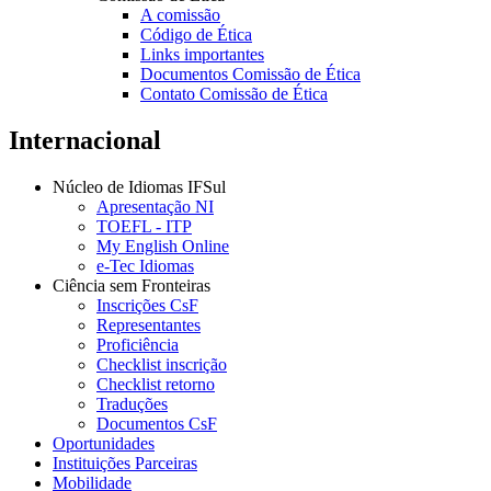
A comissão
Código de Ética
Links importantes
Documentos Comissão de Ética
Contato Comissão de Ética
Internacional
Núcleo de Idiomas IFSul
Apresentação NI
TOEFL - ITP
My English Online
e-Tec Idiomas
Ciência sem Fronteiras
Inscrições CsF
Representantes
Proficiência
Checklist inscrição
Checklist retorno
Traduções
Documentos CsF
Oportunidades
Instituições Parceiras
Mobilidade