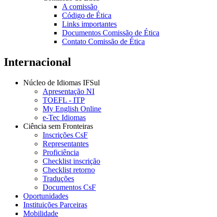
A comissão
Código de Ética
Links importantes
Documentos Comissão de Ética
Contato Comissão de Ética
Internacional
Núcleo de Idiomas IFSul
Apresentação NI
TOEFL - ITP
My English Online
e-Tec Idiomas
Ciência sem Fronteiras
Inscrições CsF
Representantes
Proficiência
Checklist inscrição
Checklist retorno
Traduções
Documentos CsF
Oportunidades
Instituições Parceiras
Mobilidade