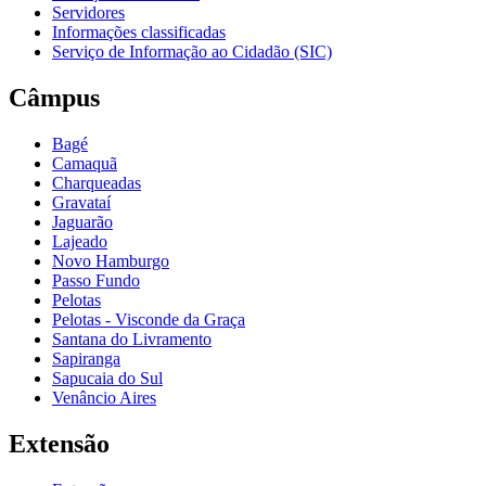
Servidores
Informações classificadas
Serviço de Informação ao Cidadão (SIC)
Câmpus
Bagé
Camaquã
Charqueadas
Gravataí
Jaguarão
Lajeado
Novo Hamburgo
Passo Fundo
Pelotas
Pelotas - Visconde da Graça
Santana do Livramento
Sapiranga
Sapucaia do Sul
Venâncio Aires
Extensão