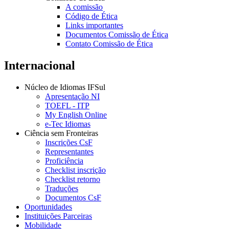
A comissão
Código de Ética
Links importantes
Documentos Comissão de Ética
Contato Comissão de Ética
Internacional
Núcleo de Idiomas IFSul
Apresentação NI
TOEFL - ITP
My English Online
e-Tec Idiomas
Ciência sem Fronteiras
Inscrições CsF
Representantes
Proficiência
Checklist inscrição
Checklist retorno
Traduções
Documentos CsF
Oportunidades
Instituições Parceiras
Mobilidade