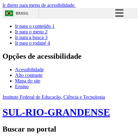
Ir direto para menu de acessibilidade.
BRASIL
Simplifique!
Ir para o conteúdo
1
Ir para o menu
2
Comunica BR
Ir para a busca
3
Ir para o rodapé
4
Participe
Acesso à informação
Opções de acessibilidade
Legislação
Acessibilidade
Canais
Alto contraste
Mapa do site
Ensino
Instituto Federal de Educação, Ciência e Tecnologia
SUL-RIO-GRANDENSE
Buscar no portal