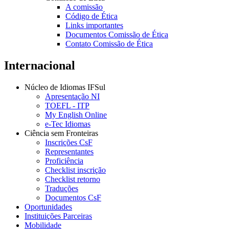
A comissão
Código de Ética
Links importantes
Documentos Comissão de Ética
Contato Comissão de Ética
Internacional
Núcleo de Idiomas IFSul
Apresentação NI
TOEFL - ITP
My English Online
e-Tec Idiomas
Ciência sem Fronteiras
Inscrições CsF
Representantes
Proficiência
Checklist inscrição
Checklist retorno
Traduções
Documentos CsF
Oportunidades
Instituições Parceiras
Mobilidade