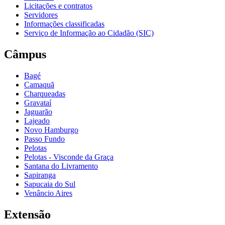
Licitações e contratos
Servidores
Informações classificadas
Serviço de Informação ao Cidadão (SIC)
Câmpus
Bagé
Camaquã
Charqueadas
Gravataí
Jaguarão
Lajeado
Novo Hamburgo
Passo Fundo
Pelotas
Pelotas - Visconde da Graça
Santana do Livramento
Sapiranga
Sapucaia do Sul
Venâncio Aires
Extensão