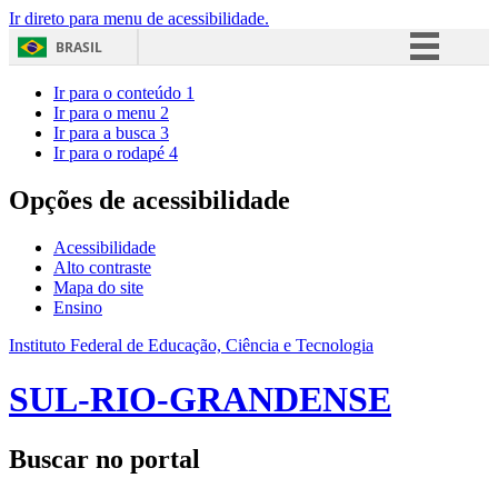
Ir direto para menu de acessibilidade.
BRASIL
Simplifique!
Ir para o conteúdo
1
Ir para o menu
2
Comunica BR
Ir para a busca
3
Ir para o rodapé
4
Participe
Acesso à informação
Opções de acessibilidade
Legislação
Acessibilidade
Canais
Alto contraste
Mapa do site
Ensino
Instituto Federal de Educação, Ciência e Tecnologia
SUL-RIO-GRANDENSE
Buscar no portal