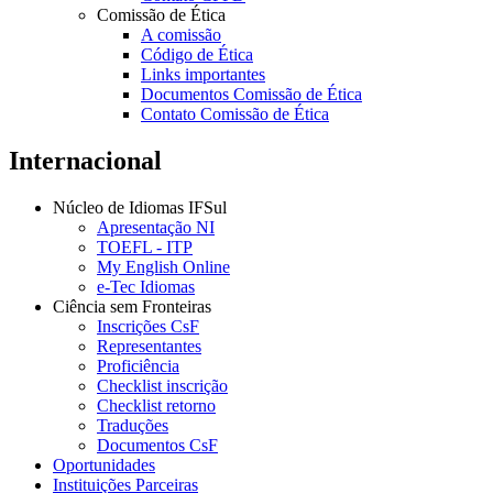
Comissão de Ética
A comissão
Código de Ética
Links importantes
Documentos Comissão de Ética
Contato Comissão de Ética
Internacional
Núcleo de Idiomas IFSul
Apresentação NI
TOEFL - ITP
My English Online
e-Tec Idiomas
Ciência sem Fronteiras
Inscrições CsF
Representantes
Proficiência
Checklist inscrição
Checklist retorno
Traduções
Documentos CsF
Oportunidades
Instituições Parceiras